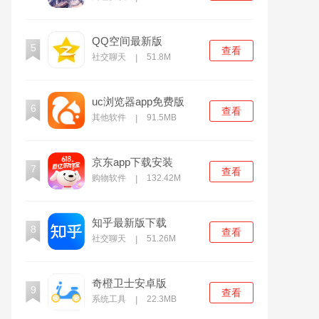
QQ空间最新版
5
查看
社交聊天
51.8M
|
uc浏览器app免费版
6
查看
其他软件
91.5MB
|
京东app下载安装
7
查看
购物软件
132.42M
|
知乎最新版下载
8
查看
社交聊天
51.26M
|
奇橙卫士安卓版
9
查看
系统工具
22.3MB
|