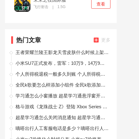
查看
飞行射击
1.5G
|
热门文章
更多
王者荣耀兰陵王影龙天雪皮肤什么时候上架 王者荣耀兰陵王影龙天雪皮肤上架时间
小米SU7正式发布，雷军：10万9，14万9是不可能的！
个人所得税退税一般多久到账 个人所得税退税一般多久到账怎么查询
全民k歌要怎么样添加小组件 全民k歌添加小组件方法
学习通怎么小窗播放 超星学习通悬浮窗开启方法
格斗游戏《龙珠战士 Z》登陆 Xbox Series X|S 及 PS5 平台
超星学习通怎么关闭消息通知 超星学习通关闭消息通知推送方法
嘀嗒出行人工客服电话是多少？嘀嗒出行人工客服电话号码查询