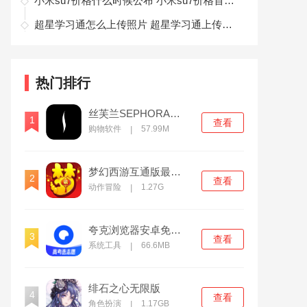
小米su7价格什么时候公布 小米su7价格首次爆料
超星学习通怎么上传照片 超星学习通上传图片方法
热门排行
丝芙兰SEPHORA官方版
1
查看
购物软件
57.99M
|
梦幻西游互通版最新下载
2
查看
动作冒险
1.27G
|
夸克浏览器安卓免费版
3
查看
系统工具
66.6MB
|
绯石之心无限版
4
查看
角色扮演
1.17GB
|