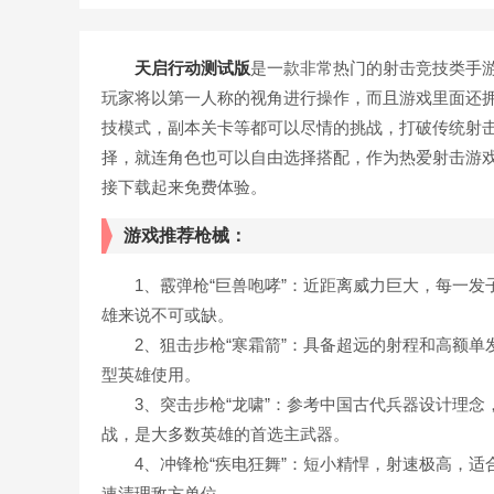
天启行动测试版
是一款非常热门的射击竞技类手游
玩家将以第一人称的视角进行操作，而且游戏里面还
技模式，副本关卡等都可以尽情的挑战，打破传统射
择，就连角色也可以自由选择搭配，作为热爱射击游
接下载起来免费体验。
游戏推荐枪械：
1、霰弹枪“巨兽咆哮”：近距离威力巨大，每一发
雄来说不可或缺。
2、狙击步枪“寒霜箭”：具备超远的射程和高额单
型英雄使用。
3、突击步枪“龙啸”：参考中国古代兵器设计理念
战，是大多数英雄的首选主武器。
4、冲锋枪“疾电狂舞”：短小精悍，射速极高，适
速清理敌方单位。