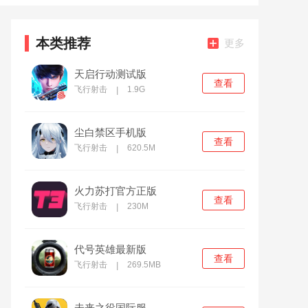
本类推荐
更多
天启行动测试版
查看
飞行射击
1.9G
|
尘白禁区手机版
查看
飞行射击
620.5M
|
火力苏打官方正版
查看
飞行射击
230M
|
代号英雄最新版
查看
飞行射击
269.5MB
|
未来之役国际服