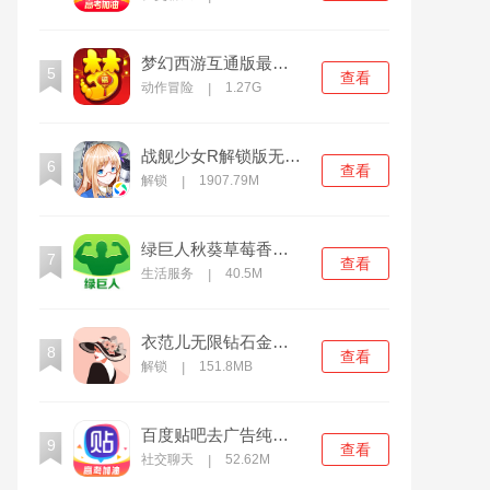
梦幻西游互通版最新下载
5
查看
动作冒险
1.27G
|
战舰少女R解锁版无限钻石
6
查看
解锁
1907.79M
|
绿巨人秋葵草莓香蕉荔枝最新版
7
查看
生活服务
40.5M
|
衣范儿无限钻石金币内购解锁版
8
查看
解锁
151.8MB
|
百度贴吧去广告纯净版下载
9
查看
社交聊天
52.62M
|