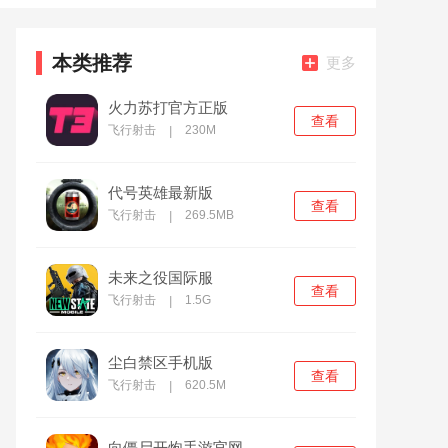
本类推荐
更多
火力苏打官方正版
查看
飞行射击
230M
|
代号英雄最新版
查看
飞行射击
269.5MB
|
未来之役国际服
查看
飞行射击
1.5G
|
尘白禁区手机版
查看
飞行射击
620.5M
|
向僵尸开炮手游官网