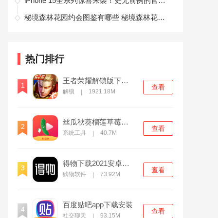
iPhone 15全系列惊喜来袭！史无前例的官旗降价！
秘境森林花园约会图鉴有哪些 秘境森林花园约会图鉴一览
热门排行
王者荣耀解锁版下载无限点券2021
1
查看
解锁
1921.18M
|
丝瓜秋葵榴莲草莓向日葵污中文版
2
查看
系统工具
40.7M
|
得物下载2021安卓最新版
3
查看
购物软件
73.92M
|
百度贴吧app下载安装
4
查看
社交聊天
93.15M
|