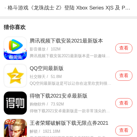
格斗游戏《龙珠战士 Z》登陆 Xbox Series X|S 及 PS5 平台
猜你喜欢
腾讯视频下载安装2021最新版本
查看
影音播放
/
102M
腾讯视频下载安装2021最新版本是一款趣味性非常强的手机视频播放软件。在这款腾讯视频下载安装2021最新版本有很多当下热播的影片资源，在这里面可以看到有很多的精彩的影片，你想要观看的电视剧、电影、综艺、动漫等等统统都汇聚在这里面，影片的内容也都是非常丰富的，用户们
QQ空间最新版
查看
社交聊天
/
51.8M
QQ空间最新版这是可以让你在这里欣赏到很多优质的内容欣赏体验的手机视频软件，在这里的内容有很多都是好友的动态，而且还有很多的互动功能可以让你跟好友之间的亲密度再次提升，大家在这里可以感受到很多优质的社交和很多有趣的心情分享，不仅可以跟人互动，这软件也是自己
得物下载2021安卓最新版
查看
购物软件
/
73.92M
得物下载2021安卓最新版是一款非常顶尖的潮流购物软件。在这款得物下载2021安卓最新版中拥有非常多当下潮流的时尚单品以及各种各样的球鞋，在这里为了让用户们在购买的时候可以放心，你所购买的每一件商品都会经过专业的鉴定，这里面汇聚了数百位专业的鉴定师会对你所购买的商
王者荣耀破解版下载无限点券2021
查看
解锁
/
1921.18M