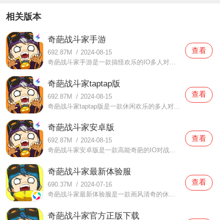
相关版本
奇葩战斗家手游
查看
692.87M
/
2024-08-15
奇葩战斗家手游是一款搞怪欢乐的IO多人对战手游，游戏中拥有许多的脑洞打开的设计，如武器有餐叉、咸鱼、鸭子、CPU、马桶塞等等，人物风格也是非常的奇葩搞怪，特别是各种贱萌贱萌的表情，在游戏中你还可以徒手接住敌人丢过来的道具。
奇葩战斗家taptap版
查看
692.87M
/
2024-08-15
奇葩战斗家taptap版是一款休闲欢乐的多人对战竞技手游，玩家在进入游戏时可以从众多的角色中选择一个，进入游戏后还可以捡拾到多种武器，而且可以随时切换，在进入游戏之前你还可以给武器合成配件，将武器的性能发挥到极致，在游戏中获得该武器时可以迅速的行程战斗力。
奇葩战斗家安卓版
查看
692.87M
/
2024-08-15
奇葩战斗家安卓版是一款高能奇葩的IO对战动作手游，游戏的操作非常简单，但是如果要玩得好还是有点难度，游戏内有很多隐藏的小技巧可以使用，但是新手玩家就比较难学了，进入游戏后玩家可以在众多的角色中选择一个自己的喜欢的，每一个角色都有独特的技能和外观。
奇葩战斗家最新体验服
查看
690.37M
/
2024-07-16
奇葩战斗家最新体验服是一款画风清奇的休闲益智类轻竞技手机游戏，该游戏中采用了整体Q萌可爱的游戏画风，在画面上为众多玩家营造了一个清爽有趣的游戏环境，让你在这里可以更加放飞自我，只需享受游戏即可。
奇葩战斗家官方正版下载