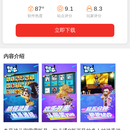
19:40:22
87°
9.1
8.3
软件热度
站点评分
玩家评分
立即下载
内容介绍