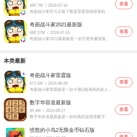
查看
690.7M
/
2024-07-16
奇葩战斗家官方正版下载是雷霆游戏研发的一款休闲益智类搞笑风格的轻竞技手机游戏，该游戏中采用了全新的3D引擎技术为玩家带来了各种精致唯美的游戏角色以及游戏场景，让每一个玩家都能享受顶级的游戏盛宴。
奇葩战斗家2021最新版
查看
690.37M
/
2024-07-15
奇葩战斗家2021最新版是一款可爱有趣冒险模式的手机游戏，奇葩战斗家2021最新版这里有很多游戏角色可以让你扮演，游戏道具也是有相匹配的地方，甚至会有游戏道具是需要从完成游戏当中获取，这样的话玩家们去完成游戏任务的积极性也会提高！很多时候玩家们可以选择自己想要参与
本类最新
奇葩战斗家雷霆版
查看
671.6M
/
2024-08-28
奇葩战斗家雷霆版是一款卡通Q版画风的多人对战手游，游戏中有怪博士、琪琪、学习委员、占星师等等各具特色的角色可以选择，还有路人站、吃鸡、竞技场、淘金等多种玩法，拾取地图中随机生成的武器和道具来一场精彩刺激的大乱斗吧。
数字华容道最新版
查看
85.4M
/
2024-08-27
数字华容道最新版是一款经典的益智类数字手游，游戏的玩法和操作都非常简单，但是玩起来就不是那么一回事了，非常的烧脑，游戏一共设计了超多不同难度的关卡，玩家可以自由选择难度进行游戏，争取使用最短的时间、最少的步数达成目标完成游戏。
愤怒的小鸟2无限金币钻石版
查看