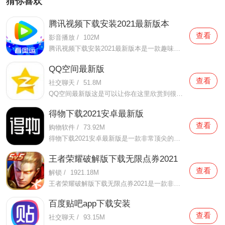
猜你喜欢
腾讯视频下载安装2021最新版本
查看
影音播放
/
102M
腾讯视频下载安装2021最新版本是一款趣味性非常强的手机视频播放软件。在这款腾讯视频下载安装2021最新版本有很多当下热播的影片资源，在这里面可以看到有很多的精彩的影片，你想要观看的电视剧、电影、综艺、动漫等等统统都汇聚在这里面，影片的内容也都是非常丰富的，用户们
QQ空间最新版
查看
社交聊天
/
51.8M
QQ空间最新版这是可以让你在这里欣赏到很多优质的内容欣赏体验的手机视频软件，在这里的内容有很多都是好友的动态，而且还有很多的互动功能可以让你跟好友之间的亲密度再次提升，大家在这里可以感受到很多优质的社交和很多有趣的心情分享，不仅可以跟人互动，这软件也是自己
得物下载2021安卓最新版
查看
购物软件
/
73.92M
得物下载2021安卓最新版是一款非常顶尖的潮流购物软件。在这款得物下载2021安卓最新版中拥有非常多当下潮流的时尚单品以及各种各样的球鞋，在这里为了让用户们在购买的时候可以放心，你所购买的每一件商品都会经过专业的鉴定，这里面汇聚了数百位专业的鉴定师会对你所购买的商
王者荣耀破解版下载无限点券2021
查看
解锁
/
1921.18M
王者荣耀破解版下载无限点券2021是一款非常火热的手机游戏。在这款王者荣耀破解版下载无限点券2021中有着非常好用的辅助工具，在这里面你可以轻轻松松就获得点券的使用，而且还是可以无限使用的哦，完全没有受限制，只要你下载了这款王者荣耀破解版下载无限点券2021之后就可以
百度贴吧app下载安装
查看
社交聊天
/
93.15M