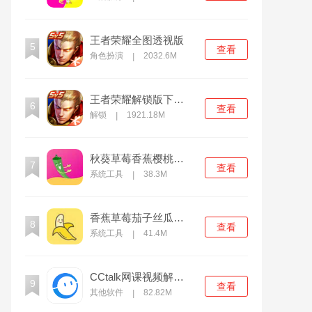
王者荣耀全图透视版
5
查看
角色扮演
2032.6M
|
王者荣耀解锁版下载无限点券2021
6
查看
解锁
1921.18M
|
秋葵草莓香蕉樱桃黄瓜榴莲绿巨人中文版
7
查看
系统工具
38.3M
|
香蕉草莓茄子丝瓜秋葵绿巨人污纯净版
8
查看
系统工具
41.4M
|
CCtalk网课视频解锁版
9
查看
其他软件
82.82M
|