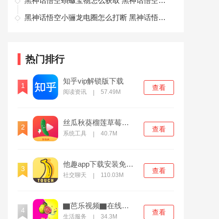
黑神话悟空蝜蝂宝物怎么获取 黑神话悟空蝜蝂宝物获取方式
黑神话悟空小骊龙电圈怎么打断 黑神话悟空小骊龙电圈打断方法
热门排行
知乎vip解锁版下载
1
查看
阅读资讯
57.49M
|
丝瓜秋葵榴莲草莓向日葵污中文版
2
查看
系统工具
40.7M
|
他趣app下载安装免费版
3
查看
社交聊天
110.03M
|
▇芭乐视频▇在线播放免费2024
4
查看
生活服务
34.3M
|