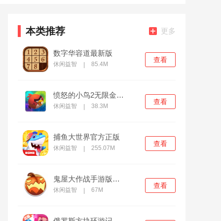
本类推荐
更多
数字华容道最新版
查看
休闲益智
85.4M
|
愤怒的小鸟2无限金币钻石版
查看
休闲益智
38.3M
|
捕鱼大世界官方正版
查看
休闲益智
255.07M
|
鬼屋大作战手游版下载
查看
休闲益智
67M
|
俄罗斯方块环游记最新版