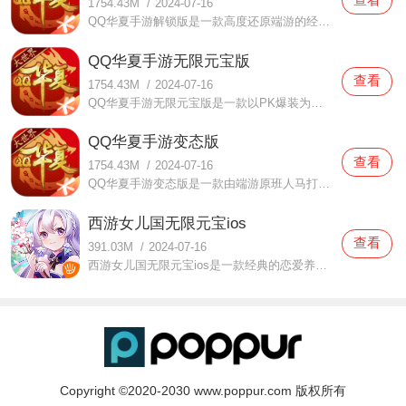
1754.43M
/
2024-07-16
QQ华夏手游解锁版是一款高度还原端游的经典角色扮演手游，为广大玩家还原了端游中的经典场景、任务、剧情、怪物、副本等经典元素，此外还加入了全新的玩法，让玩家可以体验到更加精彩的游戏内容，享受原汁原味的PK爆装模式。
QQ华夏手游无限元宝版
查看
1754.43M
/
2024-07-16
QQ华夏手游无限元宝版是一款以PK爆装为核心玩法的角色扮演手游，游戏高度还原了端游的中的经典元素和玩法，并且以超高的画质呈现给各位玩家，回味熟悉的华夏世界，在这里享受自由PK爆装的快感，更有许多创新的玩法等你来体验。
QQ华夏手游变态版
查看
1754.43M
/
2024-07-16
QQ华夏手游变态版是一款由端游原班人马打造的RPG手游，在游戏中等级和战力都是非常重要的，越高的等级可以穿戴的装备就更强，同时也能解锁更多的副本，如果落后太多系统还会赠送增益效果帮助玩家快速追赶大部队的步伐。
西游女儿国无限元宝ios
查看
391.03M
/
2024-07-16
西游女儿国无限元宝ios是一款经典的恋爱养成手游，玩家在选择好角色进入游戏后，只能跟着新手指引去完成剧情任务来提升等级，前期的升级速度非常快，可以快速的提升到30级解锁降妖任务，这个时候就可以参与组队玩法。
Copyright ©2020-2030 www.poppur.com 版权所有