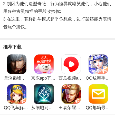
2.别因为他们造型奇葩、行为怪异就嘲笑他们，小心他们
用各种古灵精怪的手段收拾你;
3.在这里，花样乱斗模式超乎你想象，边打架还能秀表情
包玩个痛快。
推荐下载
鬼泣巅峰之战最新破解版
京东app下载安装
西瓜视频app安卓版
QQ炫舞手游破解版
QQ飞车解锁版无限钻石最新版
从细胞到奇点手游
王者荣耀无限点券解锁版
QQ邮箱最新版