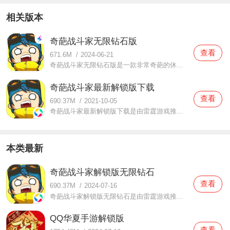
相关版本
奇葩战斗家无限钻石版
查看
671.6M
/
2024-06-21
奇葩战斗家无限钻石版是一款非常奇葩的休闲对战手游，游戏中一共设计了16个奇葩的角色，每一个角色都有特殊怪异的形象，并拥有生命和攻击两条基础属性以及角色的专属技能，在游戏中玩家需要熟练运用角色的技能和地形来击败对手，活到最后成功吃鸡。
奇葩战斗家最新解锁版下载
查看
690.37M
/
2021-10-05
奇葩战斗家最新解锁版下载是由雷霆游戏推出的一款休闲益智类的作战手游，该游戏中采用Q版游戏画风塑造了众多战斗场景以及各种可爱的游戏角色，趣味性十足的游戏画面更是为每一位玩家带来了顶级的视觉享受。
本类最新
奇葩战斗家解锁版无限钻石
查看
690.37M
/
2024-07-16
奇葩战斗家解锁版无限钻石是由雷霆游戏推出的一款经典多人联机对战休闲益智类手游，该游戏中以非常出色的清新画风结合各种欢乐风格的背景音乐为众多玩家打造了一场诙谐有趣的优质视听盛宴。
QQ华夏手游解锁版
查看