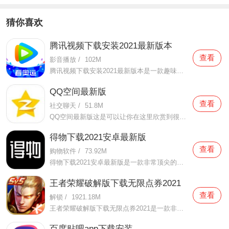
猜你喜欢
腾讯视频下载安装2021最新版本
查看
影音播放
/
102M
腾讯视频下载安装2021最新版本是一款趣味性非常强的手机视频播放软件。在这款腾讯视频下载安装2021最新版本有很多当下热播的影片资源，在这里面可以看到有很多的精彩的影片，你想要观看的电视剧、电影、综艺、动漫等等统统都汇聚在这里面，影片的内容也都是非常丰富的，用户们
QQ空间最新版
查看
社交聊天
/
51.8M
QQ空间最新版这是可以让你在这里欣赏到很多优质的内容欣赏体验的手机视频软件，在这里的内容有很多都是好友的动态，而且还有很多的互动功能可以让你跟好友之间的亲密度再次提升，大家在这里可以感受到很多优质的社交和很多有趣的心情分享，不仅可以跟人互动，这软件也是自己
得物下载2021安卓最新版
查看
购物软件
/
73.92M
得物下载2021安卓最新版是一款非常顶尖的潮流购物软件。在这款得物下载2021安卓最新版中拥有非常多当下潮流的时尚单品以及各种各样的球鞋，在这里为了让用户们在购买的时候可以放心，你所购买的每一件商品都会经过专业的鉴定，这里面汇聚了数百位专业的鉴定师会对你所购买的商
王者荣耀破解版下载无限点券2021
查看
解锁
/
1921.18M
王者荣耀破解版下载无限点券2021是一款非常火热的手机游戏。在这款王者荣耀破解版下载无限点券2021中有着非常好用的辅助工具，在这里面你可以轻轻松松就获得点券的使用，而且还是可以无限使用的哦，完全没有受限制，只要你下载了这款王者荣耀破解版下载无限点券2021之后就可以
百度贴吧app下载安装