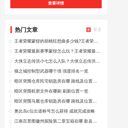
自由的击败敌人，从而体验到游戏中的各种有趣体
查看详情
验哦！这款王者荣耀无限火力版非常安全，
热门文章
更多
王者荣耀蒙犽的胡桃狂想曲多少钱?王者荣耀蒙犽的胡桃狂想曲皮肤价格介绍
王者荣耀最新赛季蒙犽怎么玩？王者荣耀最新赛季蒙犽玩法攻略
大侠立志传洪小七怎么入队？大侠立志传洪小七入队方法
猫之城控制型武器哪个强 强度排名一览
暗区突围仓库民宅钥匙房在哪 路线及位置介绍
暗区突围机密文件在哪刷 刷新位置一览
暗区突围马厩仓库钥匙房在哪 路线及位置介绍
奥比岛c位出道称号怎么获得 成就完成攻略
江南百景图徽州探险第二章宝箱在哪 歙县钥匙大全