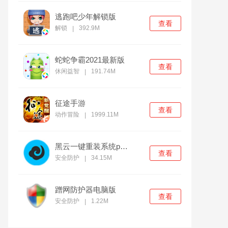
逃跑吧少年解锁版
查看
解锁
392.9M
|
蛇蛇争霸2021最新版
查看
休闲益智
191.74M
|
征途手游
查看
动作冒险
1999.11M
|
黑云一键重装系统pc官方版
查看
安全防护
34.15M
|
蹭网防护器电脑版
查看
安全防护
1.22M
|