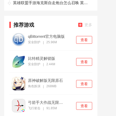
英雄联盟手游海克斯自走炮台怎么召唤 英雄联盟手游海克斯自走炮台召唤方法
推荐游戏
更多
qBittorrent官方电脑版
查看
安全防护
25.96M
|
比特精灵解锁版
查看
安全防护
2.44M
|
原神破解版无限原石
查看
角色扮演
268MB
|
弓箭手大作战无限金币版
查看
飞行射击
91.85M
|