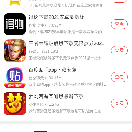
QQ空间最新版这是可以让你在这里欣赏到很多优质的内容欣赏体验的手机视频软件，在这里的内容有很多都是好友的动态，而且还有很多的互动功能可以让你跟好友之间的亲密度再次提升，大家在这里可以感受到很多优质的社交和很多有趣的心情分享，不仅可以跟人互动，这软件也是自己
得物下载2021安卓最新版
查看
购物软件
/
73.92M
得物下载2021安卓最新版是一款非常顶尖的潮流购物软件。在这款得物下载2021安卓最新版中拥有非常多当下潮流的时尚单品以及各种各样的球鞋，在这里为了让用户们在购买的时候可以放心，你所购买的每一件商品都会经过专业的鉴定，这里面汇聚了数百位专业的鉴定师会对你所购买的商
王者荣耀破解版下载无限点券2021
查看
解锁
/
1921.18M
王者荣耀破解版下载无限点券2021是一款非常火热的手机游戏。在这款王者荣耀破解版下载无限点券2021中有着非常好用的辅助工具，在这里面你可以轻轻松松就获得点券的使用，而且还是可以无限使用的哦，完全没有受限制，只要你下载了这款王者荣耀破解版下载无限点券2021之后就可以
百度贴吧app下载安装
查看
社交聊天
/
93.15M
百度贴吧app下载安装是一款全球非常大的社交软件。在这款百度贴吧app下载安装里面汇聚了很多有共同兴趣的小伙伴们，在这里面有各种你会感兴趣的兴趣贴，同时你也会发现这里面有非常多的共同爱好的小伙伴，在这里面你还可以和他们一起玩耍，一起在帖子里畅所欲言，发挥你的脑
梦幻西游互通版最新下载
查看
动作冒险
/
1.27G
梦幻西游互通版最新下载这是可以让你在这里得到很多不一样的快乐互动内容的手机软件，不只是可以自由的去欣赏到很多不一样的欢乐内容，还有各种精彩的战斗模式可以给你全新的体验，大家在这里还可以自由的和很多的小伙伴们一起开心的进行各种战斗，进行有趣的开黑，感受到