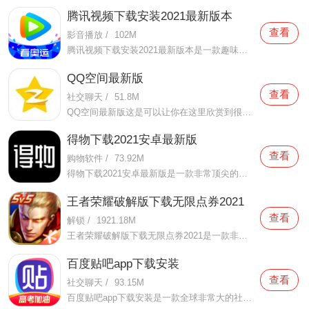
腾讯视频下载安装2021最新版本
查看
影音播放
/
102M
腾讯视频下载安装2021最新版本是一款趣味性非常强的手机视频播放软件。在这款腾讯视频下载安装2021最新版本有很多当下热播的影片资源，在这里面可以看到有很多的精彩的影片，你想要观看的电视剧、电影、综艺、动漫等等统统都汇聚在这里面，影片的内容也都是非常丰富的，用户们
QQ空间最新版
查看
社交聊天
/
51.8M
QQ空间最新版这是可以让你在这里欣赏到很多优质的内容欣赏体验的手机视频软件，在这里的内容有很多都是好友的动态，而且还有很多的互动功能可以让你跟好友之间的亲密度再次提升，大家在这里可以感受到很多优质的社交和很多有趣的心情分享，不仅可以跟人互动，这软件也是自己
得物下载2021安卓最新版
查看
购物软件
/
73.92M
得物下载2021安卓最新版是一款非常顶尖的潮流购物软件。在这款得物下载2021安卓最新版中拥有非常多当下潮流的时尚单品以及各种各样的球鞋，在这里为了让用户们在购买的时候可以放心，你所购买的每一件商品都会经过专业的鉴定，这里面汇聚了数百位专业的鉴定师会对你所购买的商
王者荣耀破解版下载无限点券2021
查看
解锁
/
1921.18M
王者荣耀破解版下载无限点券2021是一款非常火热的手机游戏。在这款王者荣耀破解版下载无限点券2021中有着非常好用的辅助工具，在这里面你可以轻轻松松就获得点券的使用，而且还是可以无限使用的哦，完全没有受限制，只要你下载了这款王者荣耀破解版下载无限点券2021之后就可以
百度贴吧app下载安装
查看
社交聊天
/
93.15M
百度贴吧app下载安装是一款全球非常大的社交软件。在这款百度贴吧app下载安装里面汇聚了很多有共同兴趣的小伙伴们，在这里面有各种你会感兴趣的兴趣贴，同时你也会发现这里面有非常多的共同爱好的小伙伴，在这里面你还可以和他们一起玩耍，一起在帖子里畅所欲言，发挥你的脑