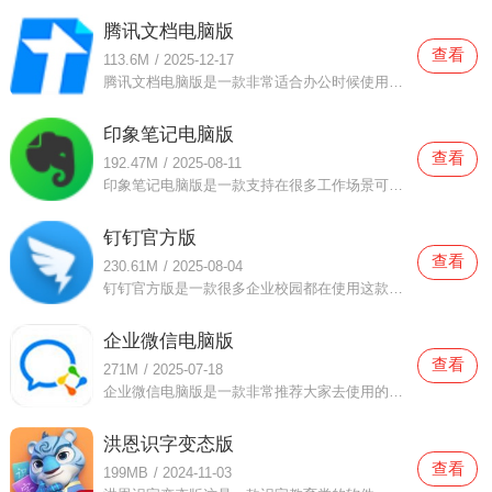
腾讯文档电脑版
查看
113.6M
/
2025-12-17
腾讯文档电脑版是一款非常适合办公时候使用的电脑软件，腾讯文档电脑版在很多办公场景下都可以使用这款软件，这款软件的使用方法非常简单，轻轻松松就可以帮你吧电脑文件整理清楚，要是有一些重复文件信息也可以及时
印象笔记电脑版
查看
192.47M
/
2025-08-11
印象笔记电脑版是一款支持在很多工作场景可以使用的办公工具，印象笔记电脑版有非常多种功能可以让你使用，并且有非常好用的办公工具让你免费体验，这样的电脑软件可以让用户们更加轻松自在的工作，舒适工作的同时有
钉钉官方版
查看
230.61M
/
2025-08-04
钉钉官方版是一款很多企业校园都在使用这款软件办公的电脑软件，钉钉官方版这里有很多办公可以使用的工具，不管是上班族、医生、老师都可以使用这款软件去办公，合理的安排好自己的工作时间，工作消息发送也非常快速
企业微信电脑版
查看
271M
/
2025-07-18
企业微信电脑版是一款非常推荐大家去使用的手机软件，企业微信电脑版可以在很多办公场景下使用，这里的办公工具非常丰富，随时都可以安装在手机上，并且还有超多办公功能可以让你免费使用的！企业员工都喜欢使用这款
洪恩识字变态版
查看
199MB
/
2024-11-03