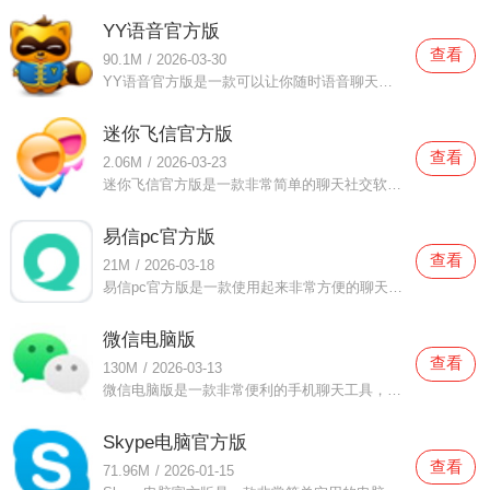
YY语音官方版
查看
90.1M
/
2026-03-30
YY语音官方版是一款可以让你随时语音聊天的电脑软件，YY语音官方版在这里有很多小哥哥小姐姐跟你语音聊天，这里有你非常感兴趣的游戏直播、音乐主播，好玩有趣的生活社交圈可以让你认识更多的人，这款软件还用各种语
迷你飞信官方版
查看
2.06M
/
2026-03-23
迷你飞信官方版是一款非常简单的聊天社交软件，迷你飞信官方版可以让用户们直接使用这款软件的去联系自己的朋友，这款软件占用的电脑空间非常小，简单又轻便，随时都可以发送消息，还可以根据自己的需要去选择编辑信
易信pc官方版
查看
21M
/
2026-03-18
易信pc官方版是一款使用起来非常方便的聊天社交软件，易信pc官方版这里有非常简单的软件界面，所有你想要使用的功能都可以直接在这里找到，并且还有很多聊天工具可以让你使用，随时随地可以语音聊天，超清晰的语音聊
微信电脑版
查看
130M
/
2026-03-13
微信电脑版是一款非常便利的手机聊天工具，微信电脑版不仅如此还可以让朋友们随时添加好友，线上聊天非常方便，简单又实用的聊天工具大家都喜欢用，电脑版还可以点击查看朋友圈，点赞、评论的非常方便！还有一些信息
Skype电脑官方版
查看
71.96M
/
2026-01-15