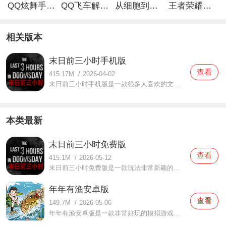
QQ炫舞手游解锁版
QQ飞车解锁版无限钻石最新版
从细胞到奇点手游
王者荣耀无限点券解锁版
相关版本
末日前三小时手机版
查看
415.17M
/
2026-04-02
末日前三小时手机版是一款很多人喜欢的文字模拟种田游戏，通过这款末日前三小时手机版玩家将体验到不一样的模拟玩法，在这个只剩下三个小时的世界里，你都会做些什么呢？游戏中也提供了很多有趣的玩法可以任由你们选择，任何玩家都可以轻松来尝试的，难度并不高，还比较放
本类最新
末日前三小时免费版
查看
415.1M
/
2026-05-12
末日前三小时免费版是一款玩法非常新颖的模拟种田游戏，在这款末日前三小时免费版中玩家一开始扮演的是一个肥宅，当你突然受到消息说只剩三小时的时间时，你将会准备些什么？玩家可以添置自己所需要的商品，同时还需要为了自己的生计种田，多种好玩有趣的玩法都在等你们来
年年有渔安卓版
查看
149.7M
/
2026-05-06
年年有渔安卓版是一款非常好玩的模拟游戏，这款年年有渔安卓版打造了卡通风格体验，玩家在游戏中都能够轻松进行体验，玩法也是比较轻松的，而你扮演的是一个渔夫，你需要到各个地方去捕捉鱼，只有通过捕捉鱼才能获取利益，任何玩家都能体验，你们都可以来试试这款年年有渔