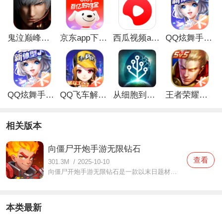
鬼泣巅峰之战最新破解版
京东app下载安装
西瓜视频app安卓版
QQ炫舞手游破解版
QQ炫舞手游解锁版
QQ飞车解锁版无限钻石最新版
从细胞到奇点手游
王者荣耀无限点券解锁版
相关版本
向僵尸开炮手游无限钻石
查看
301.3M
/
2025-10-10
向僵尸开炮手游无限钻石是一款以末日题材结合僵尸元素打造的的射击Roguelike手游，故事发生在一个生化感染迅速扩张使得僵尸横行，玩家扮演的角色将指挥队伍与僵尸展开激烈的战斗，还有不同的游戏关卡可以挑战，还有各种武器装备可以选择大片，玩家们将在这里体验到最刺激爽快
本类最新