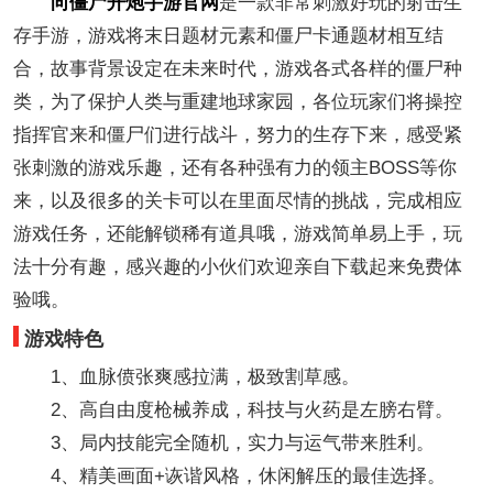
向僵尸开炮手游官网
是一款非常刺激好玩的射击生
存手游，游戏将末日题材元素和僵尸卡通题材相互结
合，故事背景设定在未来时代，游戏各式各样的僵尸种
类，为了保护人类与重建地球家园，各位玩家们将操控
指挥官来和僵尸们进行战斗，努力的生存下来，感受紧
张刺激的游戏乐趣，还有各种强有力的领主BOSS等你
来，以及很多的关卡可以在里面尽情的挑战，完成相应
游戏任务，还能解锁稀有道具哦，游戏简单易上手，玩
法十分有趣，感兴趣的小伙们欢迎亲自下载起来免费体
验哦。
游戏特色
1、血脉偾张爽感拉满，极致割草感。
2、高自由度枪械养成，科技与火药是左膀右臂。
3、局内技能完全随机，实力与运气带来胜利。
4、精美画面+诙谐风格，休闲解压的最佳选择。