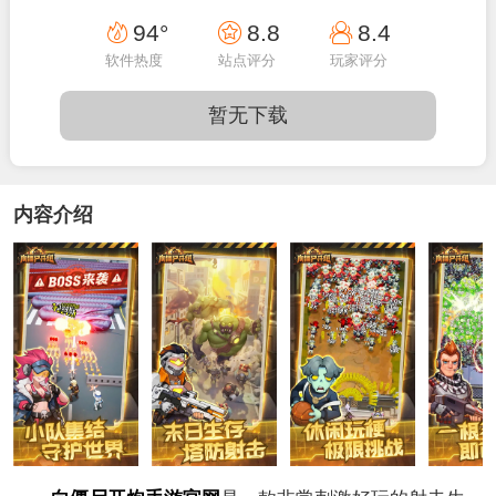
13:16:12
94°
8.8
8.4
软件热度
站点评分
玩家评分
暂无下载
内容介绍