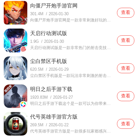
向僵尸开炮手游官网
查看
301.4M
/
2026-01-30
向僵尸开炮手游官网是一款非常刺激好玩的射击生存手游，游戏将末日题材元素和僵尸卡通题材相互结合，故事背景设定在未来时代，游戏各式各样的僵尸种类，为了保护人类与重建地球家园，各位玩家们将操控指挥官来和僵尸们进行战斗，努力的生存下来，感受紧张刺激的游戏乐趣
天启行动测试版
查看
1.9G
/
2026-01-30
天启行动测试版是一款非常热门的射击竞技类手游，由网易研发的5V5公平竞技游戏，采用了虚幻四引擎打造，玩家将以第一人称的视角进行操作，而且游戏里面还拥有各种不同的竞技玩法和大量的武器枪械等你来选择，各种竞技模式，副本关卡等都可以尽情的挑战
尘白禁区手机版
查看
620.5M
/
2026-01-29
尘白禁区手机版是一款玩法非常刺激的射击游戏，在这款尘白禁区手机版中采用了非常精美的画面体验，整体的操作都是非常流畅的，玩家们在体验的时候也能更加轻松，同时营造了紧张又刺激的闯关氛围，你们都可以期待一下，超多高难度关卡都可以来挑战，还能感受不一样的射击体
明日之后手游下载
查看
1920.83M
/
2026-01-27
明日之后手游下载这个是一款可以为你带来全新的冒险射击内容的手机游戏，这里有非常好玩有趣的内容可以体验户的，这里的生存问题是每个玩家们都要面对的，而且你在这还可以感受到很多不一样的精彩战斗内容，这里还为你带来各种好玩有趣的互动社交体验，游戏不仅是一个人的
代号英雄手游官方版
查看
269.5M
/
2026-01-22
代号英雄手游官方版是一款很多玩家都感兴趣的射击游戏，玩家们通过这款代号英雄手游官方版可以体验到非常真实的射击体验，为大家带来了3D超真实画风体验，同时还提供了多种可以任由玩家进行选择，多人组队也是轻轻松松，想要赢得胜利就要靠你的本事哦，小伙伴们都可以放心来