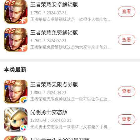
王者荣耀安卓解锁版
查看
1.75G
/
2024-07-31
王者荣耀安卓解锁版这是一款很多人都非常的喜爱的手机游戏，游戏的各种内容都非常的优质精彩，很多的资源都可以为你带来非常好的内容感受，大家在这里不仅可以自由的去进行战斗和竞技，还可以参与各种精彩的模式对战，很多的内容都为大家带来丰富的感受与体验，很多的资源
王者荣耀免费解锁版
查看
1.75G
/
2024-07-31
王者荣耀免费解锁版这是为大家带来非常好的游戏战斗体验的手机软件，在这里的各种内容都可以为你带来很多的精彩战斗，这里有最要看的游戏建模，有最好的游戏设计内容和玩法，而且在这里还可以自由的去进行多种内容的互动，大家在这里还可以进行多种关系的处理非常的有趣，
本类最新
王者荣耀无限点券版
查看
1.88G
/
2024-08-31
王者荣耀无限点券版这是一款可以让你在这里感受到很多不一样的战斗内容，可以自由的去欣赏体验的手机游戏，在这里的角色都非常的酷炫帅气，而且还有很多的皮肤内容可以自由的去选择感受，大家在这里可以自由的去欣赏到很多优质的战斗内容，各种最还哦啊看的战斗技能也随之
光明勇士变态版
查看
1722.5M
/
2024-08-31
光明勇士变态版是一款非常正义有趣的手机游戏，光明勇士变态版这款游戏里的角色装扮都非常可爱，有趣的游戏画风，可以让玩家们的游戏感受更加舒适，并且游戏玩家们还可以直接通过这款游戏去丛林冒险，超多种游戏阻碍让你去闯关！如果你非常想要玩这款游戏的话可以直接来下