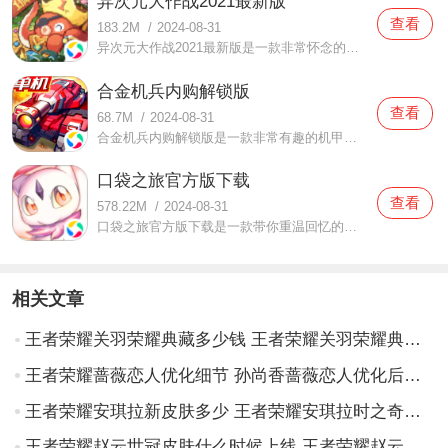
异次元大作战2021最新版
查看
183.2M
/
2024-08-31
异次元大作战2021最新版是一款非常怀念的手机游戏，异次元大作战2021最新版这里的游戏玩法非常有趣，玩家们可以相互挑战赢取对方的道具跟金币，当自己的角色变得更加强大！游戏英雄升级成什么样都可以让你决定！如果你想要成为最厉害的人那就一定要通过各种战斗去完成！感兴趣
合金机兵内购解锁版
查看
68.7M
/
2024-08-31
合金机兵内购解锁版是一款非常有趣的机甲游戏，合金机兵内购解锁版这里有很多机甲可以让玩家们使用，使用机甲可以打败敌人也可以让玩家们体验非常有趣的游戏战斗环节，这里的游戏情节非常有趣，不仅可以单人战斗也可以邀请好友一起参与到游戏当中！如果玩家们想要体验这样
口袋之旅官方版下载
查看
578.22M
/
2024-08-31
口袋之旅官方版下载是一款带你重温回忆的战斗类游戏。在这款口袋之旅官方版下载中有着超级高清的游戏画面，全新的玩法全新的体验，游戏中还有很多公会可以帮助你，一个人在玩的时候也不会显得非常孤单哦。这款游戏采用的养成的模式，玩家需要通过不断的收集宠物们的卡牌从
相关文章
王者荣耀关羽荣耀典藏多少钱 王者荣耀关羽荣耀典藏最低到手价格介绍
王者荣耀蔷薇恋人优化细节 孙尚香蔷薇恋人优化后对比
王者荣耀安琪拉新皮肤多少 王者荣耀安琪拉时之奇旅价格特效展示
王者荣耀赵云世冠皮肤什么时候上线 王者荣耀赵云世冠皮肤上架时间