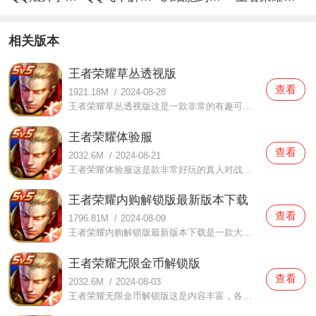
相关版本
王者荣耀草丛透视版
查看
1921.18M
/
2024-08-28
王者荣耀草丛透视版这是一款非常的有趣可以给你很多精彩的战斗内容的手机游戏，在这可以感受到很多精彩的游戏互动个各种精彩有趣的战斗特效以及各种好玩的游戏模式，不仅可以为你带来很多好玩快乐的精彩战斗内容，还有很多有趣的角色语音，可以给你最好的体验，大家在这里
王者荣耀体验服
查看
2032.6M
/
2024-08-21
王者荣耀体验服这是款非常好玩的真人对战的手机游戏，为你带来的是现在最好看最好的快乐内容，而且在这里还有很多的福利资源，可以让玩家们迅速的进入游戏的主要战斗内容，排位赛等你来战，而且作为国民最爱的手游之一，这个游戏可以为你带来的是现在最好的竞技内容，而且
王者荣耀内购解锁版最新版本下载
查看
1796.81M
/
2024-08-09
王者荣耀内购解锁版最新版本下载是一款大型对战MOBA手游。在这款王者荣耀内购解锁版最新版本下载中相信都是玩家们非常喜欢的，原汁原味的操作体验，超公平的5v5竞技体验，随时都可以来一把排位赛，邀请你的小伙伴们来一起组队开黑，随时都可以感受更加热血的对抗体验哦。还没
王者荣耀无限金币解锁版
查看
2032.6M
/
2024-08-03
王者荣耀无限金币解锁版这是内容丰富，各种好看的皮肤层出不穷，各种英雄角色在不断的更新的手机游戏，可以给玩家们大量好看的内容，当然最主要的是在下班的时候约上三五好友就可以在这里尽情的去团战，进行各种刺激