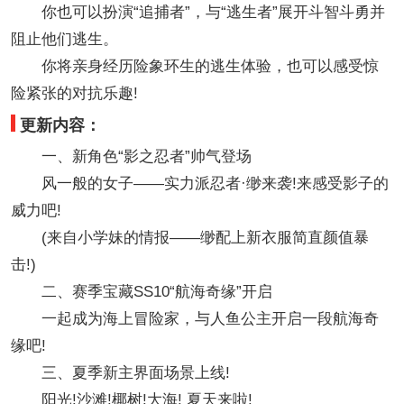
你也可以扮演“追捕者”，与“逃生者”展开斗智斗勇并
阻止他们逃生。
你将亲身经历险象环生的逃生体验，也可以感受惊
险紧张的对抗乐趣!
更新内容：
一、新角色“影之忍者”帅气登场
风一般的女子——实力派忍者·缈来袭!来感受影子的
威力吧!
(来自小学妹的情报——缈配上新衣服简直颜值暴
击!)
二、赛季宝藏SS10“航海奇缘”开启
一起成为海上冒险家，与人鱼公主开启一段航海奇
缘吧!
三、夏季新主界面场景上线!
阳光!沙滩!椰树!大海! 夏天来啦!