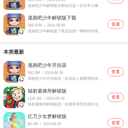
逃跑吧少年解锁版无限钻石是一款非常火爆的逃生手游，游戏中采用1V4、2V8的战斗方式，以及20人的大乱斗、boss战等丰富有趣的玩法，给玩家带来更多的创新玩法和无限的乐趣。
逃跑吧少年解锁版下载
查看
389.97M
/
2021-09-09
逃跑吧少年解锁版下载是由抱一网络科技推出的一款非对称对抗类休闲竞技手游，游戏中采用Q萌清新的游戏画风为玩家打造了各种游戏角色和精致的游戏画面，为玩家带来最优质的游戏视觉盛宴。
本类最新
逃跑吧少年开挂器
查看
392.9M
/
2024-06-30
逃跑吧少年开挂器是一款很多人都爱用的游戏辅助软件，这款软件功能强大，可以辅助你玩逃跑吧少年，它的功能有草丛透视，还可以帮助玩家去迷雾，最厉害是可以开启无敌哦，逃跑吧少年开挂器能够穿墙，尊享金币等等功能
辐射避难所解锁版
查看
1118.1M
/
2024-06-30
辐射避难所解锁版是一款拥有新型游戏玩法的手机游戏，辐射避难所解锁版让用户们去逃生，去打败怪物并且要逃亡！这样才能得到装备顺利逃脱！这里有非常多种武器需要玩家们顺利逃脱才可以领取的！有了游戏道具下一次逃亡的时候就可以更加顺利！这款游戏的游戏界面真是让人非
亿万少女梦解锁版
查看
86.4M
/
2024-06-30