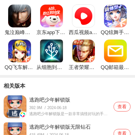
鬼泣巅峰之战最新破解版
京东app下载安装
西瓜视频app安卓版
QQ炫舞手游破解版
QQ飞车解锁版无限钻石最新版
从细胞到奇点手游
王者荣耀无限点券解锁版
QQ邮箱最新版
相关版本
逃跑吧少年解锁版
查看
392.9M
/
2024-06-18
逃跑吧少年解锁版是一款非常搞怪好玩的手机游戏，逃跑吧少年解锁版这里不仅有非常可爱的游戏界面还有多种游戏场景让你参与，最简单最放松的游戏，让年轻人们都爱不释手！这里的游戏人物一定要搭配好道具，这样就可以更顺利的完成游戏任务了！只要小伙伴们喜欢这样的手机游
逃跑吧少年解锁版无限钻石
查看
415.49M
/
2024-06-18