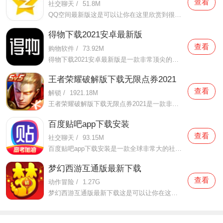
查看
社交聊天
/
51.8M
QQ空间最新版这是可以让你在这里欣赏到很多优质的内容欣赏体验的手机视频软件，在这里的内容有很多都是好友的动态，而且还有很多的互动功能可以让你跟好友之间的亲密度再次提升，大家在这里可以感受到很多优质的社交和很多有趣的心情分享，不仅可以跟人互动，这软件也是自己
得物下载2021安卓最新版
查看
购物软件
/
73.92M
得物下载2021安卓最新版是一款非常顶尖的潮流购物软件。在这款得物下载2021安卓最新版中拥有非常多当下潮流的时尚单品以及各种各样的球鞋，在这里为了让用户们在购买的时候可以放心，你所购买的每一件商品都会经过专业的鉴定，这里面汇聚了数百位专业的鉴定师会对你所购买的商
王者荣耀破解版下载无限点券2021
查看
解锁
/
1921.18M
王者荣耀破解版下载无限点券2021是一款非常火热的手机游戏。在这款王者荣耀破解版下载无限点券2021中有着非常好用的辅助工具，在这里面你可以轻轻松松就获得点券的使用，而且还是可以无限使用的哦，完全没有受限制，只要你下载了这款王者荣耀破解版下载无限点券2021之后就可以
百度贴吧app下载安装
查看
社交聊天
/
93.15M
百度贴吧app下载安装是一款全球非常大的社交软件。在这款百度贴吧app下载安装里面汇聚了很多有共同兴趣的小伙伴们，在这里面有各种你会感兴趣的兴趣贴，同时你也会发现这里面有非常多的共同爱好的小伙伴，在这里面你还可以和他们一起玩耍，一起在帖子里畅所欲言，发挥你的脑
梦幻西游互通版最新下载
查看
动作冒险
/
1.27G
梦幻西游互通版最新下载这是可以让你在这里得到很多不一样的快乐互动内容的手机软件，不只是可以自由的去欣赏到很多不一样的欢乐内容，还有各种精彩的战斗模式可以给你全新的体验，大家在这里还可以自由的和很多的小伙伴们一起开心的进行各种战斗，进行有趣的开黑，感受到