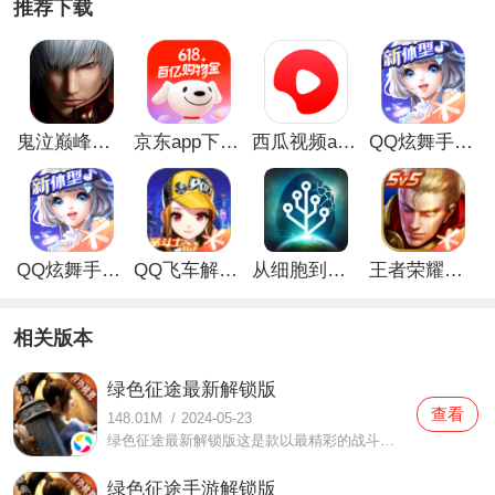
推荐下载
鬼泣巅峰之战最新破解版
京东app下载安装
西瓜视频app安卓版
QQ炫舞手游破解版
QQ炫舞手游解锁版
QQ飞车解锁版无限钻石最新版
从细胞到奇点手游
王者荣耀无限点券解锁版
相关版本
绿色征途最新解锁版
查看
148.01M
/
2024-05-23
绿色征途最新解锁版这是款以最精彩的战斗内容，给你带来很多好玩好看的快乐互动的手机游戏，可以让你在这里得到很多的畅快战斗，而且各种玩法都有，让你在这里得到最爽快的战斗的同时还有很多精彩的剧情战斗可以感受，当然在这里大家都是可以自由的去互动的，不仅可以一起
绿色征途手游解锁版