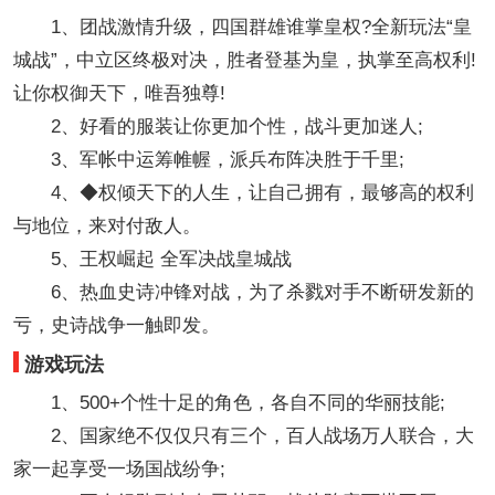
1、团战激情升级，四国群雄谁掌皇权?全新玩法“皇
城战”，中立区终极对决，胜者登基为皇，执掌至高权利!
让你权御天下，唯吾独尊!
2、好看的服装让你更加个性，战斗更加迷人;
3、军帐中运筹帷幄，派兵布阵决胜于千里;
4、◆权倾天下的人生，让自己拥有，最够高的权利
与地位，来对付敌人。
5、王权崛起 全军决战皇城战
6、热血史诗冲锋对战，为了杀戮对手不断研发新的
亏，史诗战争一触即发。
游戏玩法
1、500+个性十足的角色，各自不同的华丽技能;
2、国家绝不仅仅只有三个，百人战场万人联合，大
家一起享受一场国战纷争;