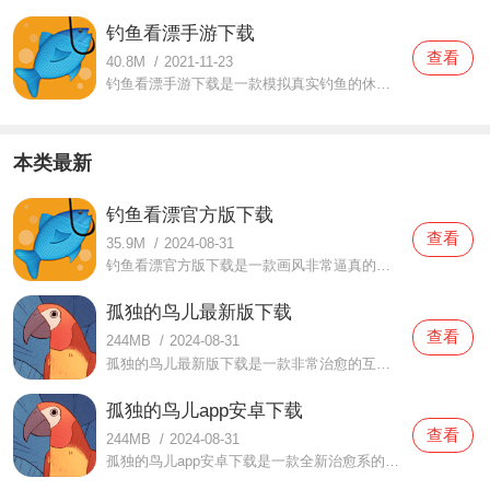
钓鱼看漂手游下载
查看
40.8M
/
2021-11-23
钓鱼看漂手游下载是一款模拟真实钓鱼的休闲游戏。在这款钓鱼看漂手游下载中比较考验玩家们的耐心，在这里面你需要静静的等待鱼儿上钩，这是一个非常漫长的过程，不过这也是一个享受钓鱼的过程哦。喜欢钓鱼的小伙伴们都可以来看看该游戏，这里面采用了非常逼真的场景和体验
本类最新
钓鱼看漂官方版下载
查看
35.9M
/
2024-08-31
钓鱼看漂官方版下载是一款画风非常逼真的钓鱼游戏。在这款钓鱼看漂官方版下载中采用了3D超真实的画面，当玩家们在体验的时候就可以感受到非常真实的体验了，同时在这里面也会为用户们提供各种垂钓工具，你都是可以自由选择的哦，非常有趣的优秀体验，玩家们都可以来试试这款
孤独的鸟儿最新版下载
查看
244MB
/
2024-08-31
孤独的鸟儿最新版下载是一款非常治愈的互动图书。在这款孤独的鸟儿最新版下载中有着非常丰富的剧情，在游戏中你将看到一只孤单的鸟儿，你可以和这只鸟儿一起玩耍，一起互动，你还可以将你所有不开心的时候跟它倾诉，非常有趣的卡通风格，全新的治愈系游戏。玩家们都可以来
孤独的鸟儿app安卓下载
查看
244MB
/
2024-08-31
孤独的鸟儿app安卓下载是一款全新治愈系的互动游戏。在这款孤独的鸟儿app安卓下载中可以看到卡通类的画风场景，在游戏中有一只孤独的鸟儿，在这里面你可以和它一起交流，每一个人的人生历练都是不一样的，有苦有甜，什么故事都可以跟鸟儿分享，它也会回应你的哦。想要体验的