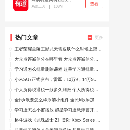
查看
系统工具
108M
|
热门文章
更多
王者荣耀兰陵王影龙天雪皮肤什么时候上架 王者荣耀兰陵王影龙天雪皮肤上架时间
大众点评诚信分在哪里看 大众点评诚信分查看方法
学习通怎么批量删除课程 超星学习通批量删除课程方法
小米SU7正式发布，雷军：10万9，14万9是不可能的！
个人所得税退税一般多久到账 个人所得税退税一般多久到账怎么查询
全民k歌要怎么样添加小组件 全民k歌添加小组件方法
学习通怎么小窗播放 超星学习通悬浮窗开启方法
格斗游戏《龙珠战士 Z》登陆 Xbox Series X|S 及 PS5 平台