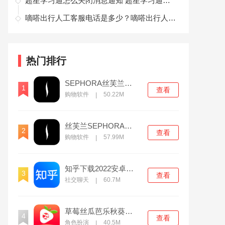
超星学习通怎么关闭消息通知 超星学习通关闭消息通知推送方法
嘀嗒出行人工客服电话是多少？嘀嗒出行人工客服电话号码查询
热门排行
SEPHORA丝芙兰官方版
1
查看
购物软件
50.22M
|
丝芙兰SEPHORA官方版
2
查看
购物软件
57.99M
|
知乎下载2022安卓最新版
3
查看
社交聊天
60.7M
|
草莓丝瓜芭乐秋葵榴莲香草无限制版
4
查看
角色扮演
40.5M
|