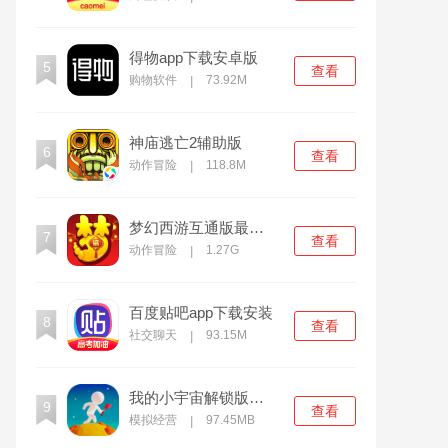
得物app下载安卓版
5
查看
购物软件
73.92M
|
神庙逃亡2辅助版
6
查看
动作冒险
118.8M
|
梦幻西游互通版最新下载
7
查看
动作冒险
1.27G
|
百度贴吧app下载安装
8
查看
社交聊天
93.15M
|
我的小宇宙解锁版无限资源
9
查看
模拟经营
97.45MB
|