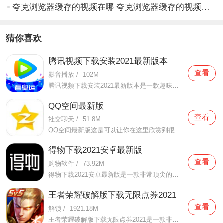
夸克浏览器缓存的视频在哪 夸克浏览器缓存的视频位置介绍
猜你喜欢
腾讯视频下载安装2021最新版本
查看
影音播放
/
102M
腾讯视频下载安装2021最新版本是一款趣味性非常强的手机视频播放软件。在这款腾讯视频下载安装2021最新版本有很多当下热播的影片资源，在这里面可以看到有很多的精彩的影片，你想要观看的电视剧、电影、综艺、动漫等等统统都汇聚在这里面，影片的内容也都是非常丰富的，用户们
QQ空间最新版
查看
社交聊天
/
51.8M
QQ空间最新版这是可以让你在这里欣赏到很多优质的内容欣赏体验的手机视频软件，在这里的内容有很多都是好友的动态，而且还有很多的互动功能可以让你跟好友之间的亲密度再次提升，大家在这里可以感受到很多优质的社交和很多有趣的心情分享，不仅可以跟人互动，这软件也是自己
得物下载2021安卓最新版
查看
购物软件
/
73.92M
得物下载2021安卓最新版是一款非常顶尖的潮流购物软件。在这款得物下载2021安卓最新版中拥有非常多当下潮流的时尚单品以及各种各样的球鞋，在这里为了让用户们在购买的时候可以放心，你所购买的每一件商品都会经过专业的鉴定，这里面汇聚了数百位专业的鉴定师会对你所购买的商
王者荣耀破解版下载无限点券2021
查看
解锁
/
1921.18M
王者荣耀破解版下载无限点券2021是一款非常火热的手机游戏。在这款王者荣耀破解版下载无限点券2021中有着非常好用的辅助工具，在这里面你可以轻轻松松就获得点券的使用，而且还是可以无限使用的哦，完全没有受限制，只要你下载了这款王者荣耀破解版下载无限点券2021之后就可以