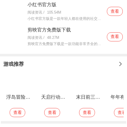
查看
阅读资讯
/
105.54M
小红书官方版是一款年轻人都在使用的社交软件。这款小红书官方版上线已经很久了，而现在使用的人数越来越多了，在这里面究竟有什么魅力可以吸引来这么多用户前来体验呢？让我们一起来看看吧。这款小红书官方版里面有
剪映官方免费版下载
查看
阅读资讯
/
48.27M
剪映官方免费版下载是一款功能非常齐全的视频编辑工具。这款剪映官方免费版下载无论你是新手小白还是资深编辑老手，这款软件都是很好的满足你们的使用，在这里面功能都是非常齐全的，不仅操作非常简单还非常好用，新
游戏推荐
浮岛冒险手机版
天启行动测试版
末日前三小时免费版
年年有渔安卓版
查看
查看
查看
查看
心动小镇官方正版
查看