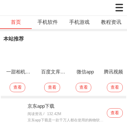
《王者荣耀》是全球首款5V5英雄公平对战手游
首页
手机软件
手机游戏
教程资讯
本站推荐
一甜相机2021最新版
百度文库最新版
微信app
腾讯视频2021最新版本
查看
查看
查看
查看
京东app下载
查看
阅读资讯
/
132.42M
京东app下载是一款千万人都在使用的购物软件。这款京东app下载里面所覆盖的商品非常丰富且齐全，有什么想要购买的商品在这里面都是可以找到的，大到家具家电，小到穿衣鞋包等等统统都有，这里面的每一件商品都是可以
小红书官方版