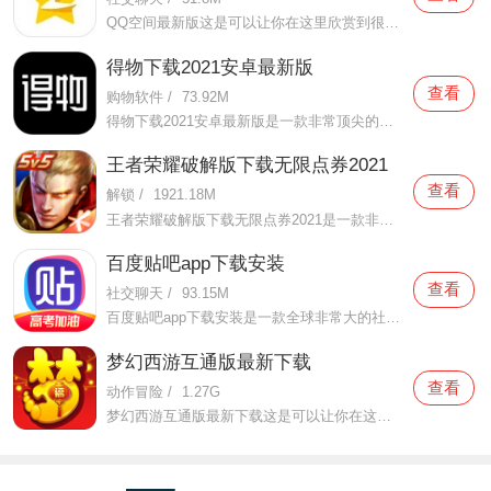
QQ空间最新版这是可以让你在这里欣赏到很多优质的内容欣赏体验的手机视频软件，在这里的内容有很多都是好友的动态，而且还有很多的互动功能可以让你跟好友之间的亲密度再次提升，大家在这里可以感受到很多优质的社交和很多有趣的心情分享，不仅可以跟人互动，这软件也是自己
得物下载2021安卓最新版
查看
购物软件
/
73.92M
得物下载2021安卓最新版是一款非常顶尖的潮流购物软件。在这款得物下载2021安卓最新版中拥有非常多当下潮流的时尚单品以及各种各样的球鞋，在这里为了让用户们在购买的时候可以放心，你所购买的每一件商品都会经过专业的鉴定，这里面汇聚了数百位专业的鉴定师会对你所购买的商
王者荣耀破解版下载无限点券2021
查看
解锁
/
1921.18M
王者荣耀破解版下载无限点券2021是一款非常火热的手机游戏。在这款王者荣耀破解版下载无限点券2021中有着非常好用的辅助工具，在这里面你可以轻轻松松就获得点券的使用，而且还是可以无限使用的哦，完全没有受限制，只要你下载了这款王者荣耀破解版下载无限点券2021之后就可以
百度贴吧app下载安装
查看
社交聊天
/
93.15M
百度贴吧app下载安装是一款全球非常大的社交软件。在这款百度贴吧app下载安装里面汇聚了很多有共同兴趣的小伙伴们，在这里面有各种你会感兴趣的兴趣贴，同时你也会发现这里面有非常多的共同爱好的小伙伴，在这里面你还可以和他们一起玩耍，一起在帖子里畅所欲言，发挥你的脑
梦幻西游互通版最新下载
查看
动作冒险
/
1.27G
梦幻西游互通版最新下载这是可以让你在这里得到很多不一样的快乐互动内容的手机软件，不只是可以自由的去欣赏到很多不一样的欢乐内容，还有各种精彩的战斗模式可以给你全新的体验，大家在这里还可以自由的和很多的小伙伴们一起开心的进行各种战斗，进行有趣的开黑，感受到