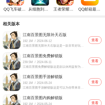
QQ飞车破解版无限钻石最新版
从细胞到奇点手游
王者荣耀无限点券破解版
QQ邮箱最新版
相关版本
江南百景图无限补天石版
查看
192.1M
/
2024-06-12
江南百景图无限补天石版这是一款非常好玩精彩的休闲娱乐性手游，可以为用户们提供许许多多的经营模式和很多好玩的养成模式，在这里可以打造开创一个属于自己的江南风景！现在这个游戏不仅仅可以自由的去进行多种行业的创新改革还可以进行江南水乡的建设打造。而且这里还有
江南百景图免费解锁版
查看
239.5M
/
2024-06-11
江南百景图免费解锁版这是款以休闲益智为主，模拟经营为辅的手机游戏，给你带来很多精彩的快乐战斗体验，而且还有许多好看的古代江南风景给你欣赏，让你沉浸在这烟雨弥漫的江南水乡给你带来很多好玩的感受，当然最主要的是游戏还有很多的现代化的经营理念，还有各种有趣的
江南百景图手游解锁版
查看
192.1M
/
2024-05-24
江南百景图手游解锁版这是可以为你带来非常丰富且优质的经营内容，给大家都带来很多好玩的欢乐体验，在这里的各种内容都可以慢慢的去体验感受，这个游戏以最经典精彩的画面为大家带来非常好的感受，很多的经营内容都与现在的经营理念不谋而合，还有非常好的优质内容可以感
江南百景图内购解锁版
查看
192.1M
/
2024-05-24