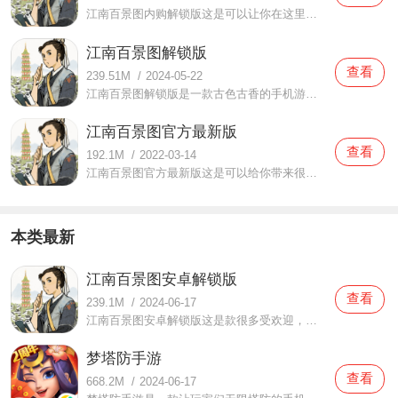
江南百景图内购解锁版这是可以让你在这里自由的去进行内容经营，为你带来最好的游戏内容体验的手机游戏，这里的各种内容都是目前最新最好的，有很多优质的内容可以感受欣赏，很多的游戏内容都非常的优质好玩，而且在这里还可以为你为大家带来非常良好商铺经营感受，大家在
江南百景图解锁版
查看
239.51M
/
2024-05-22
江南百景图解锁版是一款古色古香的手机游戏，江南百景图解锁版这里的游戏风格非常还原中国古时候，玩家们可以参与这里特别的游戏玩法，无论是游戏人物扮演，还是经营整个城镇都非常有意思，让玩家们有一种身临其境的感觉，玩家们只要控制运行就可以让你有很多收入！对这款
江南百景图官方最新版
查看
192.1M
/
2022-03-14
江南百景图官方最新版这是可以给你带来很好模拟经营内容的手机游戏，给你带来相当丰富的游戏经营，这里的各种内容都是根据现实来展示的，为你带来很多精彩的游戏模式与体验，大家在这可以自由的去感受很多好玩有趣的内容，而且还可以不断的进行各种产业的探索与开发，在这
本类最新
江南百景图安卓解锁版
查看
239.1M
/
2024-06-17
江南百景图安卓解锁版这是款很多受欢迎，可以为很多玩家们带来经典精彩好玩的手机游戏，各种有趣的古代场景在这得到呈现，让很多玩家们感受到别有韵味的江南风味，当然最主要的是，这款游戏包含了很多很多行业的模拟经营可以为你展示一个庞大的商业帝国，虽然只是在古代的
梦塔防手游
查看
668.2M
/
2024-06-17