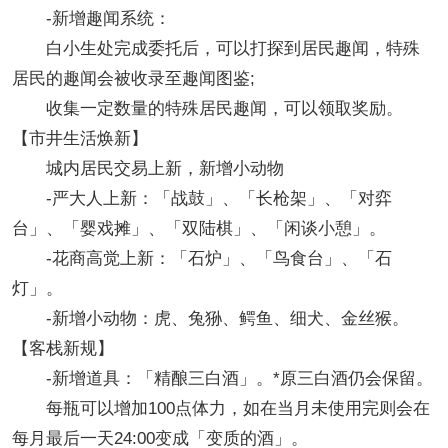
-新增趣闻系统：
白小生处完成委托后，可以打探到居民趣闻，特殊
居民的趣闻会被收录至趣闻图鉴;
收集一定数量的特殊居民趣闻，可以领取奖励。
【市井生活焕新】
城内居民交易上新，新增小动物
-严大人上新：「战鼓」、「长枪架」、「对弈
台」、「婴戏摊」、「双陆棋」、「闲谈小憩」。
-花商高觉上新：「石炉」、「鸟食台」、「石
灯」。
-新增小动物：虎、兔狲、鳄鱼、细犬、金丝猴。
【客栈新规】
-新增道具：「精酿三白酒」。*原三白酒仍会保留。
每瓶可以增加100点体力，如在当月未使用完则会在
每月最后一天24:00变成「变质的酒」。