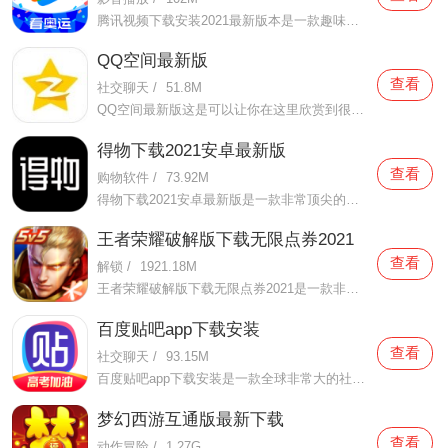
腾讯视频下载安装2021最新版本是一款趣味性非常强的手机视频播放软件。在这款腾讯视频下载安装2021最新版本有很多当下热播的影片资源，在这里面可以看到有很多的精彩的影片，你想要观看的电视剧、电影、综艺、动漫等等统统都汇聚在这里面，影片的内容也都是非常丰富的，用户们
QQ空间最新版
查看
社交聊天
/
51.8M
QQ空间最新版这是可以让你在这里欣赏到很多优质的内容欣赏体验的手机视频软件，在这里的内容有很多都是好友的动态，而且还有很多的互动功能可以让你跟好友之间的亲密度再次提升，大家在这里可以感受到很多优质的社交和很多有趣的心情分享，不仅可以跟人互动，这软件也是自己
得物下载2021安卓最新版
查看
购物软件
/
73.92M
得物下载2021安卓最新版是一款非常顶尖的潮流购物软件。在这款得物下载2021安卓最新版中拥有非常多当下潮流的时尚单品以及各种各样的球鞋，在这里为了让用户们在购买的时候可以放心，你所购买的每一件商品都会经过专业的鉴定，这里面汇聚了数百位专业的鉴定师会对你所购买的商
王者荣耀破解版下载无限点券2021
查看
解锁
/
1921.18M
王者荣耀破解版下载无限点券2021是一款非常火热的手机游戏。在这款王者荣耀破解版下载无限点券2021中有着非常好用的辅助工具，在这里面你可以轻轻松松就获得点券的使用，而且还是可以无限使用的哦，完全没有受限制，只要你下载了这款王者荣耀破解版下载无限点券2021之后就可以
百度贴吧app下载安装
查看
社交聊天
/
93.15M
百度贴吧app下载安装是一款全球非常大的社交软件。在这款百度贴吧app下载安装里面汇聚了很多有共同兴趣的小伙伴们，在这里面有各种你会感兴趣的兴趣贴，同时你也会发现这里面有非常多的共同爱好的小伙伴，在这里面你还可以和他们一起玩耍，一起在帖子里畅所欲言，发挥你的脑
梦幻西游互通版最新下载
查看
动作冒险
/
1.27G