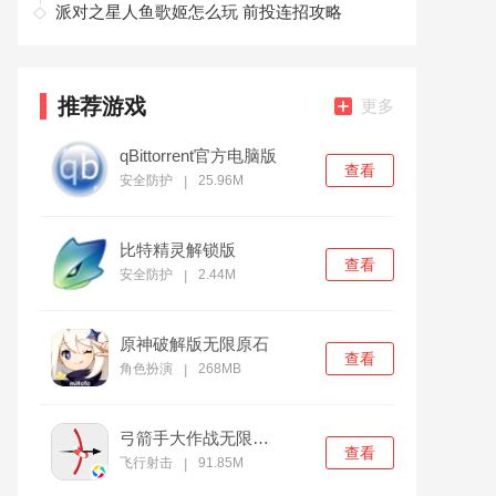
派对之星人鱼歌姬怎么玩 前投连招攻略
推荐游戏
更多
qBittorrent官方电脑版
查看
安全防护
25.96M
|
比特精灵解锁版
查看
安全防护
2.44M
|
原神破解版无限原石
查看
角色扮演
268MB
|
弓箭手大作战无限金币版
查看
飞行射击
91.85M
|