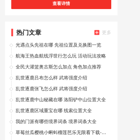
游戏中玩家们可以去结交各种不同的玩伴，在游戏
查看详情
中你是非常自由的，当你在冒险的旅途中遇到
热门文章
更多
光遇点头先祖在哪 先祖位置及兑换图一览
航海王热血航线浮世行怎么玩 活动玩法攻略
全民大灌篮奥古斯怎么加点 角色加点推荐
乱世逐鹿吕布怎么样 武将强度介绍
乱世逐鹿张飞怎么样 武将强度介绍
乱世逐鹿中山秘藏在哪 洛阳铲中山位置大全
乱世逐鹿区域重宝在哪 线索位置大全
我的门派有哪些境界词条 境界词条大全
草莓丝瓜樱桃小蝌蚪榴莲芭乐无限看下载-草莓丝瓜樱桃小蝌蚪榴莲芭乐无限看