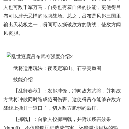
人也可敌千军万马，自身也有着自保的技能，更使得吕
布可以肆无忌惮的驰骋战场。总之，吕布是风起三国里
输出天花板之一，瞬间可以撕破敌方的防线，使敌方闻
风丧胆。
武将适用玩法：夜袭定军山、石亭突重围
技能介绍
【乱舞春秋】：发起冲锋，冲向敌方武将，并将敌
方武将冲散同时造成范围伤害。这使得吕布能够在敌方
战线上撕开一道口子，切入敌方脆弱的后排。
【掷戟】：向敌人投掷画戟，并附加残害效果
(debuff)。不仅能够远程造成伤害，还能减少目标的输