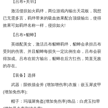
【吕布+关羽】
激活侵掠如火羁绊，两位游戏内输出天花板，我想
已无需多言，羁绊带来的吸血效果配合顶级输出，使得
效果可如羁绊名称一样，侵掠如火!
【吕布+貂蝉】
英雄配美女，激活吕布貂蝉羁绊，貂蝉会承担吕布
受到的伤害。并且貂蝉每损失一定比例生命，吕布会获
得加成。吕布在前方输出，貂蝉在后方扛伤，简直无敌
的存在。
【装备】选择
武器：陨铁描金斧 (增加增伤率)衣服：嵌玉犀皮甲
(增加免伤率);
帽子：玛瑙犀角盔(增加免伤率)饰品：白虎玉扣带