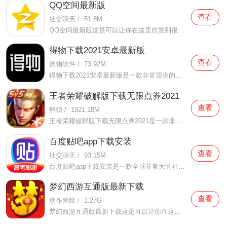
QQ空间最新版
查看
社交聊天
/
51.8M
QQ空间最新版这是可以让你在这里欣赏到很多优质的内容欣赏体验的手机视频软件，在这里的内容有很多都是好友的动态，而且还有很多的互动功能可以让你跟好友之间的亲密度再次提升，大家在这里可以感受到很多优质的社交和很多有趣的心情分享，不仅可以跟人互动，这软件也是自己
得物下载2021安卓最新版
查看
购物软件
/
73.92M
得物下载2021安卓最新版是一款非常顶尖的潮流购物软件。在这款得物下载2021安卓最新版中拥有非常多当下潮流的时尚单品以及各种各样的球鞋，在这里为了让用户们在购买的时候可以放心，你所购买的每一件商品都会经过专业的鉴定，这里面汇聚了数百位专业的鉴定师会对你所购买的商
王者荣耀破解版下载无限点券2021
查看
解锁
/
1921.18M
王者荣耀破解版下载无限点券2021是一款非常火热的手机游戏。在这款王者荣耀破解版下载无限点券2021中有着非常好用的辅助工具，在这里面你可以轻轻松松就获得点券的使用，而且还是可以无限使用的哦，完全没有受限制，只要你下载了这款王者荣耀破解版下载无限点券2021之后就可以
百度贴吧app下载安装
查看
社交聊天
/
93.15M
百度贴吧app下载安装是一款全球非常大的社交软件。在这款百度贴吧app下载安装里面汇聚了很多有共同兴趣的小伙伴们，在这里面有各种你会感兴趣的兴趣贴，同时你也会发现这里面有非常多的共同爱好的小伙伴，在这里面你还可以和他们一起玩耍，一起在帖子里畅所欲言，发挥你的脑
梦幻西游互通版最新下载
查看
动作冒险
/
1.27G
梦幻西游互通版最新下载这是可以让你在这里得到很多不一样的快乐互动内容的手机软件，不只是可以自由的去欣赏到很多不一样的欢乐内容，还有各种精彩的战斗模式可以给你全新的体验，大家在这里还可以自由的和很多的小伙伴们一起开心的进行各种战斗，进行有趣的开黑，感受到