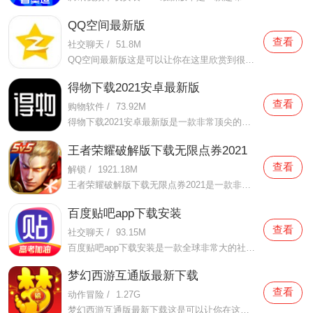
QQ空间最新版
查看
社交聊天
/
51.8M
QQ空间最新版这是可以让你在这里欣赏到很多优质的内容欣赏体验的手机视频软件，在这里的内容有很多都是好友的动态，而且还有很多的互动功能可以让你跟好友之间的亲密度再次提升，大家在这里可以感受到很多优质的社交和很多有趣的心情分享，不仅可以跟人互动，这软件也是自己
得物下载2021安卓最新版
查看
购物软件
/
73.92M
得物下载2021安卓最新版是一款非常顶尖的潮流购物软件。在这款得物下载2021安卓最新版中拥有非常多当下潮流的时尚单品以及各种各样的球鞋，在这里为了让用户们在购买的时候可以放心，你所购买的每一件商品都会经过专业的鉴定，这里面汇聚了数百位专业的鉴定师会对你所购买的商
王者荣耀破解版下载无限点券2021
查看
解锁
/
1921.18M
王者荣耀破解版下载无限点券2021是一款非常火热的手机游戏。在这款王者荣耀破解版下载无限点券2021中有着非常好用的辅助工具，在这里面你可以轻轻松松就获得点券的使用，而且还是可以无限使用的哦，完全没有受限制，只要你下载了这款王者荣耀破解版下载无限点券2021之后就可以
百度贴吧app下载安装
查看
社交聊天
/
93.15M
百度贴吧app下载安装是一款全球非常大的社交软件。在这款百度贴吧app下载安装里面汇聚了很多有共同兴趣的小伙伴们，在这里面有各种你会感兴趣的兴趣贴，同时你也会发现这里面有非常多的共同爱好的小伙伴，在这里面你还可以和他们一起玩耍，一起在帖子里畅所欲言，发挥你的脑
梦幻西游互通版最新下载
查看
动作冒险
/
1.27G
梦幻西游互通版最新下载这是可以让你在这里得到很多不一样的快乐互动内容的手机软件，不只是可以自由的去欣赏到很多不一样的欢乐内容，还有各种精彩的战斗模式可以给你全新的体验，大家在这里还可以自由的和很多的小伙伴们一起开心的进行各种战斗，进行有趣的开黑，感受到