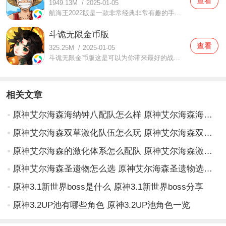
查看
1949.13M
/
2025-01-05
航海王2022版是一款非常经典非常有趣的手机游戏，航海王2022版这里有非常丰富的游戏玩法，还有很多经典的动漫角色，超棒的配音，还有很多游戏场景都可以让你进入，在游戏当中玩家们有更加舒适的体验，在游戏当中还可以获得非常多的游戏奖励，解锁更厉害的游戏角色，还等什么？
斗诡无限金币版
查看
325.25M
/
2025-01-05
斗诡无限金币版这是可以为你带来最好的战斗体验，可以给你带来相当刺激丰富的游戏内容的手机游戏，这里的游戏画质非常的好，而且各种特效都非常的好玩好看，这里还可以为你带来各种精彩的动作内容，大家在操作角色的时候可以感受到最好的体验，而且这里的游戏特效也非常的
相关文章
原神艾尔海森海纳钟八配队怎么样 原神艾尔海森海纳钟八配队解析
原神艾尔海森双草激化队伍怎么玩 原神艾尔海森双草激化队伍详解
原神艾尔海森的激化体系怎么配队 原神艾尔海森激化体系配队思路
原神艾尔海森圣遗物怎么选 原神艾尔海森圣遗物选择攻略
原神3.1新世界boss是什么 原神3.1新世界boss分享
原神3.2UP池有哪些角色 原神3.2UP池角色一览