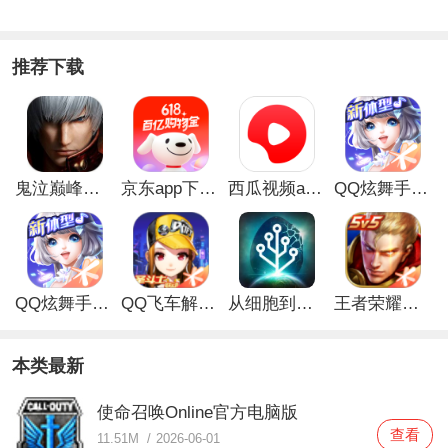
推荐下载
鬼泣巅峰之战最新破解版
京东app下载安装
西瓜视频app安卓版
QQ炫舞手游破解版
QQ炫舞手游解锁版
QQ飞车解锁版无限钻石最新版
从细胞到奇点手游
王者荣耀无限点券解锁版
本类最新
使命召唤Online官方电脑版
查看
11.51M
/
2026-06-01