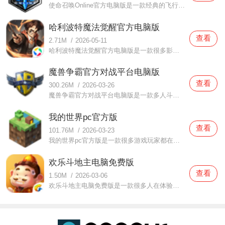
使命召唤Online官方电脑版是一款经典的飞行射击游戏，使命召唤Online官方电脑版拥有很多你感兴趣的游戏装备，不仅帅气还非常好用，并且这款软件还有很多地图可以让你体验，游戏里面的每一个地图都有不一样的特色，无论是男生还是女生都可以玩，这款软件很多道具的使用技巧也非
哈利波特魔法觉醒官方电脑版
查看
2.71M
/
2026-05-11
哈利波特魔法觉醒官方电脑版是一款很多影迷小说迷都关注的电脑游戏，哈利波特魔法觉醒官方电脑版这款游戏当中有非常经典的角色，无论是游戏内容还是游戏背景都是高度还原，给玩家们非常棒的游戏体验，在这里每一个玩家都可以成为魔法师，玩家们在这里冒险在这里使用魔法能
魔兽争霸官方对战平台电脑版
查看
300.26M
/
2026-03-26
魔兽争霸官方对战平台电脑版是一款多人斗争的手机游戏，魔兽争霸官方对战平台电脑版游戏不仅有超丰富的地图选择，还可以让用户们尽情享受游戏的快乐，多种游戏模式可以让玩家们挑选，并且还可以邀请好友一起玩这款游戏，这样玩游戏也会更加开心！如果你非常想要玩这款游戏
我的世界pc官方版
查看
101.76M
/
2026-03-23
我的世界pc官方版是一款很多游戏玩家都在体验的电脑游戏，我的世界pc官方版这里有非常真实的游戏玩法，整个游戏都可以由你去创造，除了有最基本的装备还有很多关于游戏各种道具的生成方法也可以教玩家们使用，还有很多游戏道具等你去创造，这样可以丰富你的世界！如果你想要
欢乐斗地主电脑免费版
查看
1.50M
/
2026-03-06
欢乐斗地主电脑免费版是一款很多人在体验的斗地主游戏，欢乐斗地主电脑免费版的安装方式非常简单每一个玩家都可以邀请好友一起玩这款游戏，多人玩更好玩，并且这里还有非常有意思的游戏音乐，多种游戏模式可以让玩家们选择！这里每天还有签到欢乐豆可以领取！喜欢斗地主游