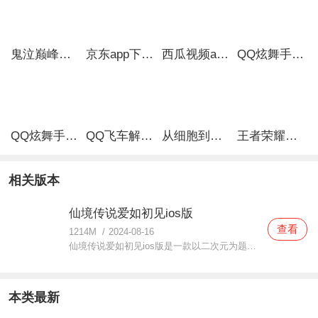
鬼泣巅峰之战最新破解版
京东app下载安装
西瓜视频app安卓版
QQ炫舞手游破解版
QQ炫舞手游解锁版
QQ飞车解锁版无限钻石最新版
从细胞到奇点手游
王者荣耀无限点券解锁版
相关版本
仙境传说爱如初见ios版
查看
1214M
/
2024-08-16
仙境传说爱如初见ios版是一款以二次元为题材的仙侠游戏，在这款仙境传说爱如初见ios版中玩家可以感受到非常梦幻精美的场景体验，任何时候都可以进行探索，自由度超高，同时还能认识很多有趣好玩的小伙伴，说不定还能邂逅你的那个ta哦，超好玩的仙侠体验玩家们都准备好了吗？抓
本类最新