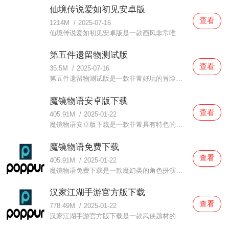
仙境传说爱如初见安卓版
查看
1214M
/
2025-07-16
仙境传说爱如初见安卓版是一款画风非常唯美的仙侠游戏，通过这款仙境传说爱如初见安卓版大家都可以体验到很多有趣的玩法，同时这里面也是打造了非常精美的画风，玩家们都可以时刻沉浸在精彩的剧情中体验，还可以自由的培养神兽，战神更多的敌人哦，超丰富的剧情玩法玩家们
第五件遗留物测试版
查看
35.5M
/
2025-07-16
第五件遗留物测试版是一款非常好玩的冒险解谜类型游戏，整个画面内容都十分精美，拥有大量神奇的设计，绝对超乎你的想象，而且游戏的玩法十分简单，各种模式都可以直接在这里选择冒险，大家都可以在这里开启一个全新的探索之旅，还有全新的剧情篇章可以解锁，不断发掘新的
魔镜物语安卓版下载
查看
405.91M
/
2025-01-22
魔镜物语安卓版下载是一款非常具有特色的角色扮演类游戏。在这款魔镜物语安卓版下载中玩家们都可以从这里面感受到非常不一样的冒险体验，超多关卡情景都可以让玩家们感受到非常多的乐趣，当你在体验的时候操作也是非常简单的，任何玩家都可以来体验，超爽的体验感，喜欢就
魔镜物语免费下载
查看
405.91M
/
2025-01-22
魔镜物语免费下载是一款魔幻类的角色扮演游戏。在这款魔镜物语免费下载中主要是讲述的以魔幻世界为背景的神话故事，在游戏中打造的画风都是采用卡通风格的类型，游戏中还有非常多的童话故事剧情，超多好玩有趣的冒险之旅都在等你来体验哦，小伙伴们都不要错过啦，等你们来
汉家江湖手游官方版下载
查看
778.49M
/
2025-01-22
汉家江湖手游官方版下载是一款武侠题材的回合制游戏。在这款汉家江湖手游官方版下载中采用了非常经典的武侠风格体验，超清晰的游戏风格和精美的人物角色，在游戏中玩家可以自由的学习各种门派的功夫，自由度超高，而且玩起来也非常简单的，超多玩家都喜欢体验的，你可不要