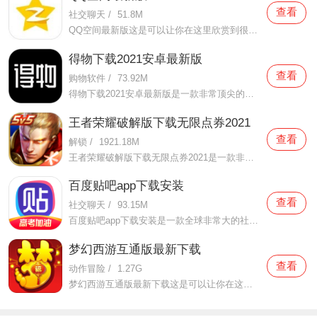
查看
社交聊天
/
51.8M
QQ空间最新版这是可以让你在这里欣赏到很多优质的内容欣赏体验的手机视频软件，在这里的内容有很多都是好友的动态，而且还有很多的互动功能可以让你跟好友之间的亲密度再次提升，大家在这里可以感受到很多优质的社交和很多有趣的心情分享，不仅可以跟人互动，这软件也是自己
得物下载2021安卓最新版
查看
购物软件
/
73.92M
得物下载2021安卓最新版是一款非常顶尖的潮流购物软件。在这款得物下载2021安卓最新版中拥有非常多当下潮流的时尚单品以及各种各样的球鞋，在这里为了让用户们在购买的时候可以放心，你所购买的每一件商品都会经过专业的鉴定，这里面汇聚了数百位专业的鉴定师会对你所购买的商
王者荣耀破解版下载无限点券2021
查看
解锁
/
1921.18M
王者荣耀破解版下载无限点券2021是一款非常火热的手机游戏。在这款王者荣耀破解版下载无限点券2021中有着非常好用的辅助工具，在这里面你可以轻轻松松就获得点券的使用，而且还是可以无限使用的哦，完全没有受限制，只要你下载了这款王者荣耀破解版下载无限点券2021之后就可以
百度贴吧app下载安装
查看
社交聊天
/
93.15M
百度贴吧app下载安装是一款全球非常大的社交软件。在这款百度贴吧app下载安装里面汇聚了很多有共同兴趣的小伙伴们，在这里面有各种你会感兴趣的兴趣贴，同时你也会发现这里面有非常多的共同爱好的小伙伴，在这里面你还可以和他们一起玩耍，一起在帖子里畅所欲言，发挥你的脑
梦幻西游互通版最新下载
查看
动作冒险
/
1.27G
梦幻西游互通版最新下载这是可以让你在这里得到很多不一样的快乐互动内容的手机软件，不只是可以自由的去欣赏到很多不一样的欢乐内容，还有各种精彩的战斗模式可以给你全新的体验，大家在这里还可以自由的和很多的小伙伴们一起开心的进行各种战斗，进行有趣的开黑，感受到