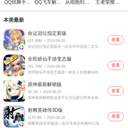
QQ炫舞手游解锁版
QQ飞车解锁版无限钻石最新版
从细胞到奇点手游
王者荣耀无限点券解锁版
本类最新
命运冠位指定新版
查看
621.89M
/
2024-08-28
命运冠位指定新版是一款非常有动漫二次元感觉的手机游戏，命运冠位指定新版的游戏场景非常千变万化，还有很多种类型的游戏角色可以让你扮演，每一个游戏角色的设定都非常精彩！超丰富的游戏情节可以让你参与。想要成为什么游戏角色就可以成为什么样的游戏角色！如果你对这
全民斩仙手游变态服
查看
281.78M
/
2024-08-28
全民斩仙手游变态服是一款多人在线修仙的手游。在这款全民斩仙手游变态服中有着一个非常精美的游戏画面，在这里面为玩家们提供着非常好看的人物形象，不仅如此，在游戏一开始的时候你就可以选择你感兴趣的角色进行体验了，在游戏中可以感受到各种技能的使用，超炫酷的打击
原神最新解锁版
查看
38.2M
/
2024-08-28
原神最新解锁版这是可以为玩家们带来全新的二次元战斗内容，给大家最好的游戏内容体验，让大家在这里感受到很多精彩的游戏资源战斗和很多有趣快乐的福利内容，大家在这里看到的各种技能特效都是最顶级的，还有很多刺激的游戏剧情内容，给大家下了深刻的印象。玩家们在这里
射雕英雄传3D版
查看
1170.9M
/
2024-08-28
射雕英雄传3D版是一款非常真实有趣的江湖生存游戏，射雕英雄传3D版这里的游戏情节非常有趣，每一个游戏人物的故事发展也非常不错，这里的游戏玩家也非常多，遇到的每一个人都非常有意思，游戏冒险可以使用的道具非常多样，只要玩家们想要体验就可以随时体验，超好玩的游戏玩