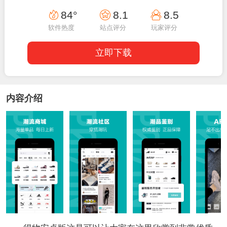
14:50:02
84°
8.1
8.5
软件热度
站点评分
玩家评分
立即下载
内容介绍