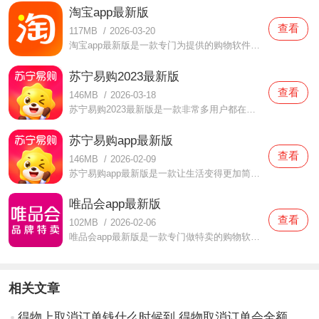
淘宝app最新版
查看
117MB
/
2026-03-20
淘宝app最新版是一款专门为提供的购物软件，在这款淘宝app最新版中拥有超丰富的商品资源，每当用户们想要购物商品的时候都可以随时来进行选择的，特别是各种节假日都会做活动的，非常实惠的价格都可以轻松购买，再也不用担心平时的价格会非常昂贵啦，还没有下载这款淘宝app最
苏宁易购2023最新版
查看
146MB
/
2026-03-18
苏宁易购2023最新版是一款非常多用户都在使用的购物软件，在这款苏宁易购2023最新版中覆盖了非常多个不同的城市，只要是用户们有需要的商品都可以在这里面精心购买的，不仅物流速度非常快，而且还可以资源都是可以保证的，你们都可以放心来购买，还有各种爆款千万不要错过了哦
苏宁易购app最新版
查看
146MB
/
2026-02-09
苏宁易购app最新版是一款让生活变得更加简单的购物软件，在这款苏宁易购app最新版中提供了多种多样的商品资源，用户们在平时生活中所需要的家电、百货、食物等应有尽有，你们都可以自由进行选择的，同时还支持送货上门，用户们都可以放心来体验的，价格也是不需要担心的哦，
唯品会app最新版
查看
102MB
/
2026-02-06
唯品会app最新版是一款专门做特卖的购物软件，在这款唯品会app最新版中所有的商品资源都是性价比非常高的，很多大牌商品都有提供，在平时你们不敢买的价格在这里面都可以淘到一个价格，且质量保证，你们都可以放心购买的，超多明星也都在使用的购物软件，你们可都不要错过了
相关文章
得物上取消订单钱什么时候到 得物取消订单会全额退款吗