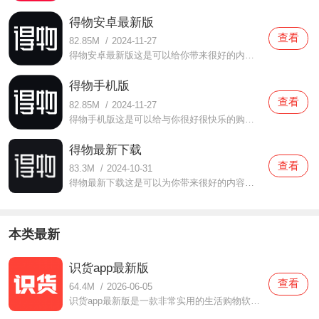
得物安卓最新版
查看
82.85M
/
2024-11-27
得物安卓最新版这是可以给你带来很好的内容欣赏，可以给你带来全新的潮牌资源的手机软件，用户们不止可以自由的在这进行各种内容的购买，还可以进行各种潮牌内容的验证，各种好货都可以在这获取到，大家在这可以感受到很好的购物体验。而且这里的商品都有打折优惠，可以比
得物手机版
查看
82.85M
/
2024-11-27
得物手机版这是可以给与你很好很快乐的购物体验的手机软件，这里的各种内容都是正品资源，都是可以查验的内容，而且这里还可以给与你很好很优质的搜索功能，各种潮物都可以轻松的搜索到，大家在这可以感受很多穿搭攻略，可以支持你在这自由的去进行各种内容的购买，还有客
得物最新下载
查看
83.3M
/
2024-10-31
得物最新下载这是可以为你带来很好的内容服务，给大家很好的购物体验的手机软件，这里的各种服务都是免费的，还可以给你带来全新的的潮物，不论是服饰还是鞋子都有，而且大牌保真，为你带来非常好非常丰富的感受，这里的很多内容都是免费的，为你带来很好的体验与互动，还
本类最新
识货app最新版
查看
64.4M
/
2026-06-05
识货app最新版是一款非常实用的生活购物软件，在这款识货app最新版中提供了非常多的商品资源，都是采用正版资源购买，用户们在购物的时候都可以放心的，还有各种大牌商品，价格都是非常划算的，都可以满足用户们想要购买的需求，还有很多潮流服饰你们可都不要错过了，年轻人