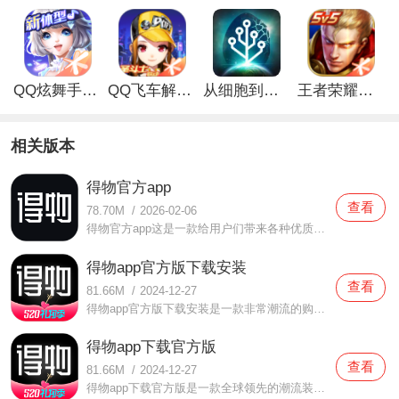
QQ炫舞手游解锁版
QQ飞车解锁版无限钻石最新版
从细胞到奇点手游
王者荣耀无限点券解锁版
相关版本
得物官方app
查看
78.70M
/
2026-02-06
得物官方app这是一款给用户们带来各种优质的大牌内容，可以给大家带来各种潮流品牌内容的手机软件，大家在这不仅可以感受到很多的优质购物体验，还可以感受到很好很快乐的互动，可以自由的去参与社区交流。软件除了提供了很多商品的内容，还有最好的辅助功能可以给你使用，
得物app官方版下载安装
查看
81.66M
/
2024-12-27
得物app官方版下载安装是一款非常潮流的购物软件。在这款得物app官方版下载安装中提供了当下各种潮流的时尚单品，无论是鞋子、衣服、首饰、美妆等等应有尽有，资源齐全，还有专业的鉴定师可以帮助鉴定，用户们都可以更好的使用，在价格上也是非常划算的哦。想要来体验的小伙
得物app下载官方版
查看
81.66M
/
2024-12-27
得物app下载官方版是一款全球领先的潮流装备购物软件。在这款得物app下载官方版中为用户们提供了超高品质的购物服务，在这里面用户们都可以自由的购买你想要的商品，所有的商品都是正品资源，用户们都可以放心来购买，还有专业的鉴定哦，超多潮流商品都有提供的，用户们快来