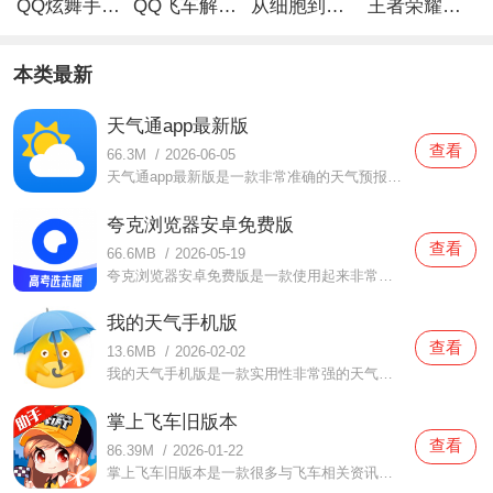
QQ炫舞手游解锁版
QQ飞车解锁版无限钻石最新版
从细胞到奇点手游
王者荣耀无限点券解锁版
本类最新
天气通app最新版
查看
66.3M
/
2026-06-05
天气通app最新版是一款非常准确的天气预报软件，在这款天气通app最新版中打造了非常简约的界面设计，用户们有需要的时候都可以自由进行设置的，而且还可以明确的查看天气情况，所有的功能一目了然，大家都可以放心使用的，还会非常贴心的为你们提示当下的天气情况哦，有需要
夸克浏览器安卓免费版
查看
66.6MB
/
2026-05-19
夸克浏览器安卓免费版是一款使用起来非常简单的浏览器软件，在这款夸克浏览器安卓免费版中打造了非常简单的体验，用户们都可以轻松进行使用的，专门采用了极速的解析功能，可以快速帮助你们找到想要的的任何资料，浏览速度非常快，而且还可以感受到非常清爽的视觉效果哦，
我的天气手机版
查看
13.6MB
/
2026-02-02
我的天气手机版是一款实用性非常强的天气预报软件，在这款我的天气手机版中提供了非常多不同地区的天气预报，所涉及的城市覆盖范围广泛，用户们都可以根据实时的位置来进行浏览，不仅可以了解当下的天气情况，还提供了未来十五天的天气，你们都可以更好的为接下来的天气做
掌上飞车旧版本
查看
86.39M
/
2026-01-22
掌上飞车旧版本是一款很多与飞车相关资讯都可以让你了解的手机软件，掌上飞车旧版本这里的信息非常全面，在任何时候都可以使用这款软件去了解最新的飞车游戏资讯，在使用的时候也不会有任何限制，超级推荐大家来使用这款软件，喜欢的话还可以选择你感兴趣的工具使用起来，