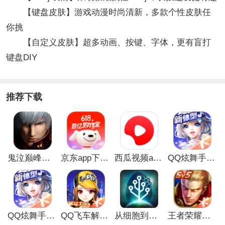
【键盘皮肤】游戏动漫时尚清新，多款个性皮肤任
你挑
【自定义皮肤】超多动画、按键、字体，更有盲打
键盘DIY
推荐下载
鬼泣巅峰之战最新破解版
京东app下载安装
西瓜视频app安卓版
QQ炫舞手游破解版
QQ炫舞手游解锁版
QQ飞车解锁版无限钻石最新版
从细胞到奇点手游
王者荣耀无限点券解锁版