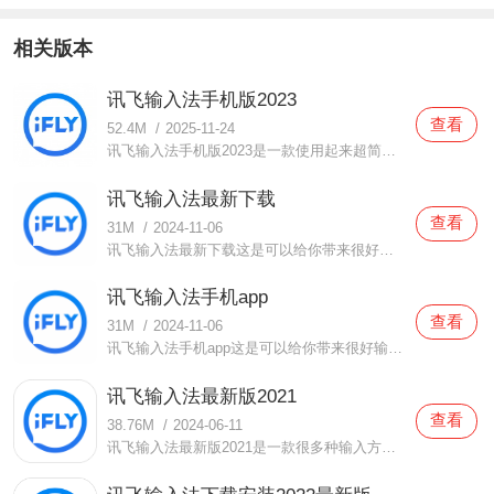
相关版本
讯飞输入法手机版2023
查看
52.4M
/
2025-11-24
讯飞输入法手机版2023是一款使用起来超简单的输入法软件，在这款讯飞输入法手机版2023中用户们都可以在这里面体验到非常便捷的输入体验，用户们使用该软件之后就可以打字就会更加快速流畅了，还有自动更新错别字的功能，神奇的地方还有很多，用户们都可以来试试哦，等你们来一
讯飞输入法最新下载
查看
31M
/
2024-11-06
讯飞输入法最新下载这是可以给你带来很好的功能内容以及各种优质的输入内容的手机软件，这里的很多内容都会给你带来很好好的感受，这里的功能也给你非常好的使用体验，大家在这不仅仅可以给你很多的表情包内容，还有非常庞大的词库内容，给你体验，这有各种当下网络流行词
讯飞输入法手机app
查看
31M
/
2024-11-06
讯飞输入法手机app这是可以给你带来很好输入体验的手机软件，不仅有很好的输入功能给你使用体验，还给你带来很好的优质表情包，各种内容都很魔性，为你带来相当有趣的感受。而且软件还可以给你带来游戏键盘，让你在游戏的时候可以轻松的输入，而且还可以进行语音转文字，非
讯飞输入法最新版2021
查看
38.76M
/
2024-06-11
讯飞输入法最新版2021是一款很多种输入方法可以选择的手机工具，讯飞输入法最新版2021可以非常快速的使用这里的输入工具，无论的文字输入还是语音输入都非常方便，精准的识别文字非常节省时间，还有多种键盘模式选择，这款软件适配很多种大小的手机屏幕，如果你需要一个好用的