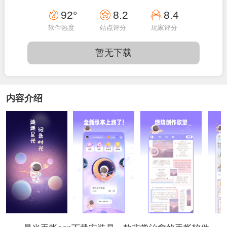
15:50:05
92°
8.2
8.4
软件热度
站点评分
玩家评分
暂无下载
内容介绍