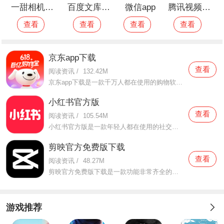
一甜相机2021最新版
百度文库最新版
微信app
腾讯视频2021最新版本
查看
查看
查看
查看
京东app下载
查看
阅读资讯
/
132.42M
京东app下载是一款千万人都在使用的购物软件。这款京东app下载里面所覆盖的商品非常丰富且齐全，有什么想要购买的商品在这里面都是可以找到的，大到家具家电，小到穿衣鞋包等等统统都有，这里面的每一件商品都是可以
小红书官方版
查看
阅读资讯
/
105.54M
小红书官方版是一款年轻人都在使用的社交软件。这款小红书官方版上线已经很久了，而现在使用的人数越来越多了，在这里面究竟有什么魅力可以吸引来这么多用户前来体验呢？让我们一起来看看吧。这款小红书官方版里面有
剪映官方免费版下载
查看
阅读资讯
/
48.27M
剪映官方免费版下载是一款功能非常齐全的视频编辑工具。这款剪映官方免费版下载无论你是新手小白还是资深编辑老手，这款软件都是很好的满足你们的使用，在这里面功能都是非常齐全的，不仅操作非常简单还非常好用，新
游戏推荐