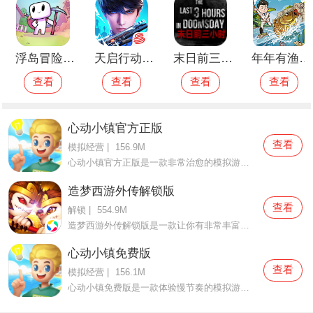
浮岛冒险手机版
天启行动测试版
末日前三小时免费版
年年有渔安卓版
查看
查看
查看
查看
心动小镇官方正版
查看
模拟经营
|
156.9M
心动小镇官方正版是一款非常治愈的模拟游戏，当玩家来到这个非常幽静的小镇上时，你会发现这里过分的美好，每天都可以生活得自由自在，不需要为任何烦恼忧愁，同时还可以约上三两好友一起聚合，总能打法你无聊的时光，体验感非常好，而且没有任何压力，任何玩家都可以轻松
造梦西游外传解锁版
查看
解锁
|
554.9M
造梦西游外传解锁版是一款让你有非常丰富游戏感受的手机游戏，造梦西游外传解锁版这里的游戏规则非常简单，还有很多游戏道具可以让你使用，在游戏当中可以日常轻松舒适的选择自己想要扮演的游戏角色，然后就可以在游戏当中完成各种任务，参与各种冒险，这样的话大家的游戏
心动小镇免费版
查看
模拟经营
|
156.1M
心动小镇免费版是一款体验慢节奏的模拟游戏，在这款心动小镇免费版中玩家可以感受到小镇上各种有趣的生活体验，生活节奏非常慢，你不仅可以过着自己想要的生活，同时也可以感受到不一样的玩法体验，难得休闲的下午时光想要钓鱼还是喝下午茶都可以任由你们选择，欢迎大家来