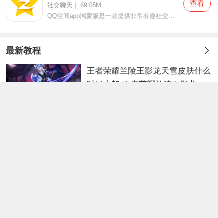
查看
社交聊天
|
69.05M
QQ空间app鸿蒙版是一款提供非常有趣社交环境的手机软件，QQ空间app鸿蒙版这款软件当中有非常多的资讯可以让你了解，并且可以让你非常快速的知道那些是你非常感兴趣的，好友们的生活动态、学习动态、游戏动态等等都是可以相互分享，并且可以点赞评论的，大家在使用这款软件的时
最新教程
王者荣耀兰陵王影龙天雪皮肤什么
时候上架 王者荣耀兰陵王影龙天
游戏攻略
雪皮肤上架时间
2026-07-31
大众点评诚信分在哪里看 大众点
评诚信分查看方法
软件教程
2026-06-15
学习通怎么批量删除课程 超星学
习通批量删除课程方法
软件教程
2026-06-05
小米SU7正式发布，雷军：10万