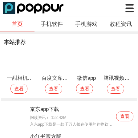
《王者荣耀》是全球首款5V5英雄公平对战手游
首页
手机软件
手机游戏
教程资讯
本站推荐
一甜相机2021最新版
百度文库最新版
微信app
腾讯视频2021最新版本
查看
查看
查看
查看
京东app下载
查看
阅读资讯
/
132.42M
京东app下载是一款千万人都在使用的购物软件。这款京东app下载里面所覆盖的商品非常丰富且齐全，有什么想要购买的商品在这里面都是可以找到的，大到家具家电，小到穿衣鞋包等等统统都有，这里面的每一件商品都是可以
小红书官方版