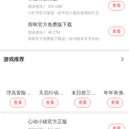
查看
阅读资讯
/
105.54M
小红书官方版是一款年轻人都在使用的社交软件。这款小红书官方版上线已经很久了，而现在使用的人数越来越多了，在这里面究竟有什么魅力可以吸引来这么多用户前来体验呢？让我们一起来看看吧。这款小红书官方版里面有
剪映官方免费版下载
查看
阅读资讯
/
48.27M
剪映官方免费版下载是一款功能非常齐全的视频编辑工具。这款剪映官方免费版下载无论你是新手小白还是资深编辑老手，这款软件都是很好的满足你们的使用，在这里面功能都是非常齐全的，不仅操作非常简单还非常好用，新
游戏推荐
浮岛冒险手机版
天启行动测试版
末日前三小时免费版
年年有渔安卓版
查看
查看
查看
查看
心动小镇官方正版
查看