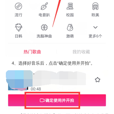
4、选择好音乐后，点击“确定使用并开拍”。