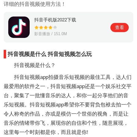
详细的抖音视频使用方法！
抖音手机版2022下载
查看
影音播放 / 151.0M
抖音视频是什么 抖音短视频怎么玩
抖音视频是什么？
抖音短视频app拍摄音乐短视频的最佳工具，达人们
最爱用的软件之一，抖音短视频app还是一个娱乐社交平
台，聚集了一批懂音乐的达人，和你一起分享他们的音
乐短视频。抖音短视频app希望你不要背负包袱去拍一个
令人称奇的作品，亦或是模仿一个世俗的视角，而是让
音乐的情绪带你飞，展现你的自信和个性，随意展现，
这里每一个时刻都是你，而且就是你!