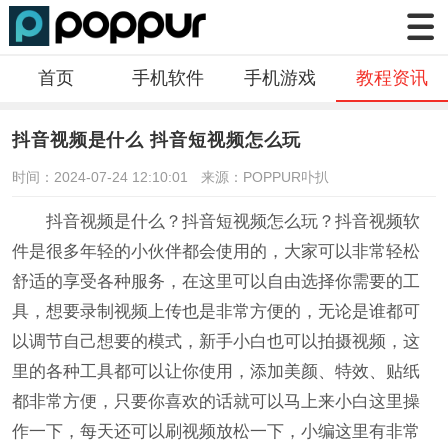
首页
手机软件
手机游戏
教程资讯
抖音视频是什么 抖音短视频怎么玩
时间：2024-07-24 12:10:01
来源：POPPUR卟扒
抖音视频是什么？抖音短视频怎么玩？抖音视频软
件是很多年轻的小伙伴都会使用的，大家可以非常轻松
舒适的享受各种服务，在这里可以自由选择你需要的工
具，想要录制视频上传也是非常方便的，无论是谁都可
以调节自己想要的模式，新手小白也可以拍摄视频，这
里的各种工具都可以让你使用，添加美颜、特效、贴纸
都非常方便，只要你喜欢的话就可以马上来小白这里操
作一下，每天还可以刷视频放松一下，小编这里有非常