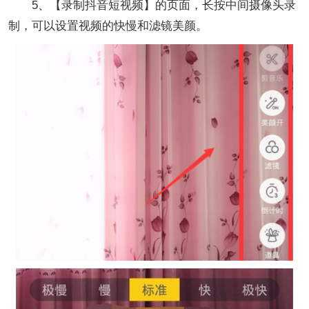
5、【录制抖音短视频】的页面，长按中间摄像头录
制，可以设置视频的快慢和滤镜美颜。