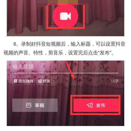
6、录制好抖音短视频后，输入标题，可以设置抖音
视频的声音、特性，剪音乐，设置完后点击“发布”。