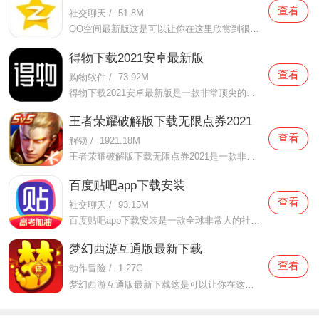
查看
社交聊天
/
51.8M
QQ空间最新版这是可以让你在这里欣赏到很多优质的内容欣赏体验的手机视频软件，在这里的内容有很多都是好友的动态，而且还有很多的互动功能可以让你跟好友之间的亲密度再次提升，大家在这里可以感受到很多优质的社交和很多有趣的心情分享，不仅可以跟人互动，这软件也是自己
得物下载2021安卓最新版
查看
购物软件
/
73.92M
得物下载2021安卓最新版是一款非常顶尖的潮流购物软件。在这款得物下载2021安卓最新版中拥有非常多当下潮流的时尚单品以及各种各样的球鞋，在这里为了让用户们在购买的时候可以放心，你所购买的每一件商品都会经过专业的鉴定，这里面汇聚了数百位专业的鉴定师会对你所购买的商
王者荣耀破解版下载无限点券2021
查看
解锁
/
1921.18M
王者荣耀破解版下载无限点券2021是一款非常火热的手机游戏。在这款王者荣耀破解版下载无限点券2021中有着非常好用的辅助工具，在这里面你可以轻轻松松就获得点券的使用，而且还是可以无限使用的哦，完全没有受限制，只要你下载了这款王者荣耀破解版下载无限点券2021之后就可以
百度贴吧app下载安装
查看
社交聊天
/
93.15M
百度贴吧app下载安装是一款全球非常大的社交软件。在这款百度贴吧app下载安装里面汇聚了很多有共同兴趣的小伙伴们，在这里面有各种你会感兴趣的兴趣贴，同时你也会发现这里面有非常多的共同爱好的小伙伴，在这里面你还可以和他们一起玩耍，一起在帖子里畅所欲言，发挥你的脑
梦幻西游互通版最新下载
查看
动作冒险
/
1.27G
梦幻西游互通版最新下载这是可以让你在这里得到很多不一样的快乐互动内容的手机软件，不只是可以自由的去欣赏到很多不一样的欢乐内容，还有各种精彩的战斗模式可以给你全新的体验，大家在这里还可以自由的和很多的小伙伴们一起开心的进行各种战斗，进行有趣的开黑，感受到