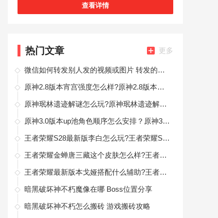
便的管理方式，可以统一管理员工，不论是通知还
查看详情
是通勤都可以满足你的体验，这里的各种功能
热门文章
更多
微信如何转发别人发的视频或图片 转发的方法是什么样
原神2.8版本宵宫强度怎么样?原神2.8版本宵宫强度分析内容
原神珉林遗迹解谜怎么玩?原神珉林遗迹解谜玩法解析分享
原神3.0版本up池角色顺序怎么安排？原神3.0版本新角色提纳里上线
王者荣耀S28最新版李白怎么玩?王者荣耀S28最新版李白上分攻略分享
王者荣耀金蝉唐三藏这个皮肤怎么样?王者荣耀金蝉唐三藏这皮肤值得买吗
王者荣耀最新版本戈娅搭配什么辅助?王者荣耀最新版本戈娅双排组合推荐
暗黑破坏神不朽魔像在哪 Boss位置分享
暗黑破坏神不朽怎么搬砖 游戏搬砖攻略