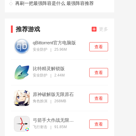
再刷一把最强阵容是什么 最强阵容推荐
推荐游戏
更多
qBittorrent官方电脑版
查看
安全防护
25.96M
|
比特精灵解锁版
查看
安全防护
2.44M
|
原神破解版无限原石
查看
角色扮演
268MB
|
弓箭手大作战无限金币版
查看
飞行射击
91.85M
|