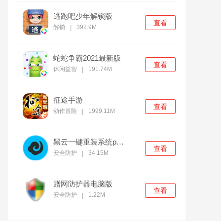
逃跑吧少年解锁版
查看
解锁
392.9M
|
蛇蛇争霸2021最新版
查看
休闲益智
191.74M
|
征途手游
查看
动作冒险
1999.11M
|
黑云一键重装系统pc官方版
查看
安全防护
34.15M
|
蹭网防护器电脑版
查看
安全防护
1.22M
|