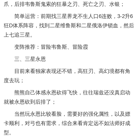
爪，后排韦鲁斯鬼索的狂暴之刃、死亡之刃、水银；
简单运营：前期找三星界龙不生人口6连败，3-2升6
狂D体系阵容，找到二星维鲁斯和二星俄洛伊锁血，然后
上七追三星。
变阵推荐：冒险韦鲁斯、冒险霞
三、三星永恩
目前来看独家表现还不错，高狂刃、高幻境都有角
度去玩；
熊熊自己体感永恩砍得飞快，往往瑞兹还没真启动
就被永恩砍到后排了；
当然玩永恩比较看脸，需要好的强化属性，以及嫖
卡顺利，对弓也有需求，综合来看肯定远不如法师好成
型。