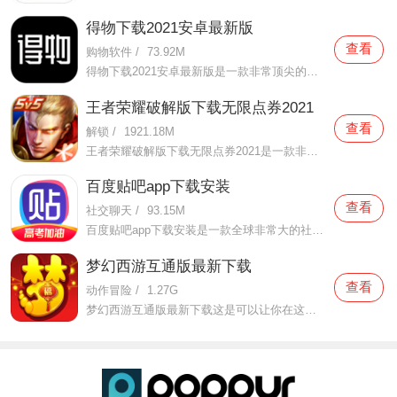
得物下载2021安卓最新版
查看
购物软件
/
73.92M
得物下载2021安卓最新版是一款非常顶尖的潮流购物软件。在这款得物下载2021安卓最新版中拥有非常多当下潮流的时尚单品以及各种各样的球鞋，在这里为了让用户们在购买的时候可以放心，你所购买的每一件商品都会经过专业的鉴定，这里面汇聚了数百位专业的鉴定师会对你所购买的商
王者荣耀破解版下载无限点券2021
查看
解锁
/
1921.18M
王者荣耀破解版下载无限点券2021是一款非常火热的手机游戏。在这款王者荣耀破解版下载无限点券2021中有着非常好用的辅助工具，在这里面你可以轻轻松松就获得点券的使用，而且还是可以无限使用的哦，完全没有受限制，只要你下载了这款王者荣耀破解版下载无限点券2021之后就可以
百度贴吧app下载安装
查看
社交聊天
/
93.15M
百度贴吧app下载安装是一款全球非常大的社交软件。在这款百度贴吧app下载安装里面汇聚了很多有共同兴趣的小伙伴们，在这里面有各种你会感兴趣的兴趣贴，同时你也会发现这里面有非常多的共同爱好的小伙伴，在这里面你还可以和他们一起玩耍，一起在帖子里畅所欲言，发挥你的脑
梦幻西游互通版最新下载
查看
动作冒险
/
1.27G
梦幻西游互通版最新下载这是可以让你在这里得到很多不一样的快乐互动内容的手机软件，不只是可以自由的去欣赏到很多不一样的欢乐内容，还有各种精彩的战斗模式可以给你全新的体验，大家在这里还可以自由的和很多的小伙伴们一起开心的进行各种战斗，进行有趣的开黑，感受到