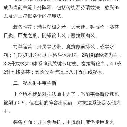
成为当前主流上分阵容，包括传统赛芬瑞兹法、熬兴95
以及追三星俄洛伊的星界法。
装备推荐：瑞兹朔极之矛、大天使、科技枪；赛芬
日炎、巨龙之爪、随缘输出装；塞拉斯肉装。
简单运营：开局拿腰带、魔抗做前排装，或拿水
滴；前期抓驯龙+法师+格斗体系牌，2阶段保经济为主，
3-2升六级大D体系牌及关键卡瑞兹、塞拉斯稳血，4-1或
2升七找赛芬；五阶段看情况上八开五法或秘术。
二、秘术射手韦鲁斯
上个版本就是对抗法师主力了，当前韦鲁斯攻速也
被削了0.5，但在新的阵容出现前，对抗法系还是以他为
主。
装备方面：开局拿魔抗，主找前排俄洛伊巨龙之