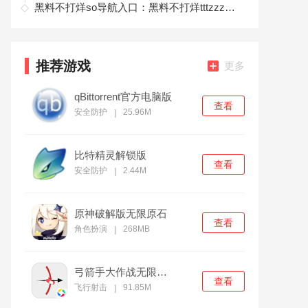
黑料不打烊so导航入口：黑料不打烊tttzzz永久免费观看
推荐游戏
更多
qBittorrent官方电脑版
查看
安全防护
25.96M
|
比特精灵解锁版
查看
安全防护
2.44M
|
原神破解版无限原石
查看
角色扮演
268MB
|
弓箭手大作战无限金币版
查看
飞行射击
91.85M
|