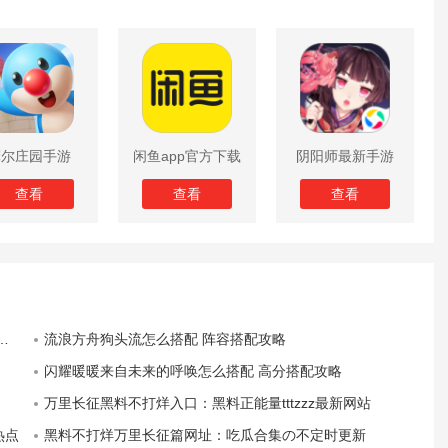
摩尔庄园手游
闲鱼app官方下载
阴阳师最新手游
版
查看
查看
查看
流浪方舟狗头流怎么搭配 阵容搭配攻略
闪耀暖暖来自未来的呼唤怎么搭配 高分搭配攻略
万里长征黑料不打烊入口：黑料正能量tttzzz最新网站
热点
黑料不打烊万里长征篇网址：吃瓜合集の不定时更新