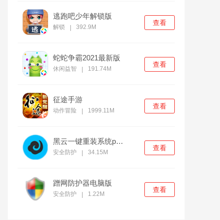
逃跑吧少年解锁版
查看
解锁
392.9M
|
蛇蛇争霸2021最新版
查看
休闲益智
191.74M
|
征途手游
查看
动作冒险
1999.11M
|
黑云一键重装系统pc官方版
查看
安全防护
34.15M
|
蹭网防护器电脑版
查看
安全防护
1.22M
|