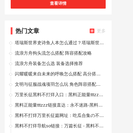
们，每天都可以领取各种任务，只要完成了就可以
查看详情
获取奖励了哦，新人玩家还有丰厚的福利领取
热门文章
更多
塔瑞斯世界吏诗鱼人本怎么通过？塔瑞斯世界吏诗鱼人本通关攻略
流浪方舟狗头流怎么搭配 阵容搭配攻略
流浪方舟装备怎么选 装备选择推荐
闪耀暖暖来自未来的呼唤怎么搭配 高分搭配攻略
文明与征服战魂项羽怎么玩 角色阵容搭配推荐
万里长征黑料不打烊入口：黑料正能量tttzzz最新网站
黑料正能量tttzzz链接直达：永不迷路-黑料正能量最新热点
黑料不打烊万里长征篇网址：吃瓜合集の不定时更新
黑料不打烊导航so链接：万篇长征 - 黑料不打烊导航