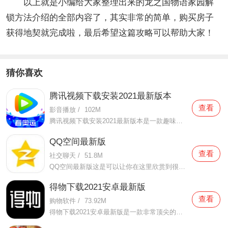
以上就是小编给大家整理出来的龙之国物语家园解
锁方法介绍的全部内容了，其实非常的简单，购买房子
获得地契就完成啦，最后希望这篇攻略可以帮助大家！
猜你喜欢
腾讯视频下载安装2021最新版本
查看
影音播放
/
102M
腾讯视频下载安装2021最新版本是一款趣味性非常强的手机视频播放软件。在这款腾讯视频下载安装2021最新版本有很多当下热播的影片资源，在这里面可以看到有很多的精彩的影片，你想要观看的电视剧、电影、综艺、动漫等等统统都汇聚在这里面，影片的内容也都是非常丰富的，用户们
QQ空间最新版
查看
社交聊天
/
51.8M
QQ空间最新版这是可以让你在这里欣赏到很多优质的内容欣赏体验的手机视频软件，在这里的内容有很多都是好友的动态，而且还有很多的互动功能可以让你跟好友之间的亲密度再次提升，大家在这里可以感受到很多优质的社交和很多有趣的心情分享，不仅可以跟人互动，这软件也是自己
得物下载2021安卓最新版
查看
购物软件
/
73.92M
得物下载2021安卓最新版是一款非常顶尖的潮流购物软件。在这款得物下载2021安卓最新版中拥有非常多当下潮流的时尚单品以及各种各样的球鞋，在这里为了让用户们在购买的时候可以放心，你所购买的每一件商品都会经过专业的鉴定，这里面汇聚了数百位专业的鉴定师会对你所购买的商