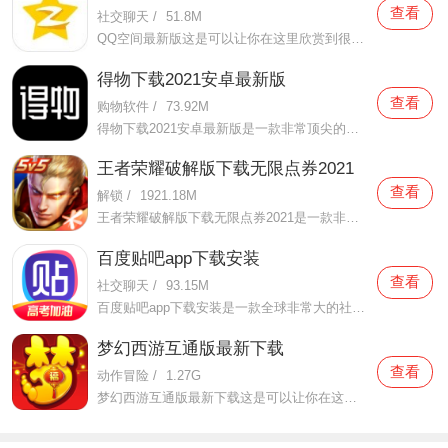
查看
社交聊天
/
51.8M
QQ空间最新版这是可以让你在这里欣赏到很多优质的内容欣赏体验的手机视频软件，在这里的内容有很多都是好友的动态，而且还有很多的互动功能可以让你跟好友之间的亲密度再次提升，大家在这里可以感受到很多优质的社交和很多有趣的心情分享，不仅可以跟人互动，这软件也是自己
得物下载2021安卓最新版
查看
购物软件
/
73.92M
得物下载2021安卓最新版是一款非常顶尖的潮流购物软件。在这款得物下载2021安卓最新版中拥有非常多当下潮流的时尚单品以及各种各样的球鞋，在这里为了让用户们在购买的时候可以放心，你所购买的每一件商品都会经过专业的鉴定，这里面汇聚了数百位专业的鉴定师会对你所购买的商
王者荣耀破解版下载无限点券2021
查看
解锁
/
1921.18M
王者荣耀破解版下载无限点券2021是一款非常火热的手机游戏。在这款王者荣耀破解版下载无限点券2021中有着非常好用的辅助工具，在这里面你可以轻轻松松就获得点券的使用，而且还是可以无限使用的哦，完全没有受限制，只要你下载了这款王者荣耀破解版下载无限点券2021之后就可以
百度贴吧app下载安装
查看
社交聊天
/
93.15M
百度贴吧app下载安装是一款全球非常大的社交软件。在这款百度贴吧app下载安装里面汇聚了很多有共同兴趣的小伙伴们，在这里面有各种你会感兴趣的兴趣贴，同时你也会发现这里面有非常多的共同爱好的小伙伴，在这里面你还可以和他们一起玩耍，一起在帖子里畅所欲言，发挥你的脑
梦幻西游互通版最新下载
查看
动作冒险
/
1.27G
梦幻西游互通版最新下载这是可以让你在这里得到很多不一样的快乐互动内容的手机软件，不只是可以自由的去欣赏到很多不一样的欢乐内容，还有各种精彩的战斗模式可以给你全新的体验，大家在这里还可以自由的和很多的小伙伴们一起开心的进行各种战斗，进行有趣的开黑，感受到