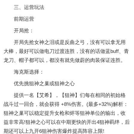
三、运营玩法
前期运营
开局抢：
开局先抢女神之泪或是反曲之弓，没有可以拿无用
大棒，最好可以做电刀过渡连胜，没有的话做蓝buff、青
龙刀、帽子都可以，都没有就先做蔚的肉装保证连胜。
海克斯选择：
优先挑狙神之巢或狙神之心
提供一名【艾希】，【狙神】们每在相同的初始格
战斗过一回合，就会获得 +8%伤害。(最多+32%)解析：
狙神之巢可以稳定提升女枪和烬等狙神单位的输出，收
益非常高!狙神之心可以在中期更快的开出4狙神羁绊，后
期还可以上九开6狙神伤害爆炸提高阵容上限!