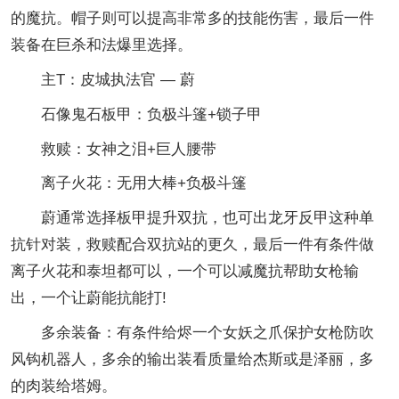
的魔抗。帽子则可以提高非常多的技能伤害，最后一件
装备在巨杀和法爆里选择。
主T：皮城执法官 — 蔚
石像鬼石板甲：负极斗篷+锁子甲
救赎：女神之泪+巨人腰带
离子火花：无用大棒+负极斗篷
蔚通常选择板甲提升双抗，也可出龙牙反甲这种单
抗针对装，救赎配合双抗站的更久，最后一件有条件做
离子火花和泰坦都可以，一个可以减魔抗帮助女枪输
出，一个让蔚能抗能打!
多余装备：有条件给烬一个女妖之爪保护女枪防吹
风钩机器人，多余的输出装看质量给杰斯或是泽丽，多
的肉装给塔姆。