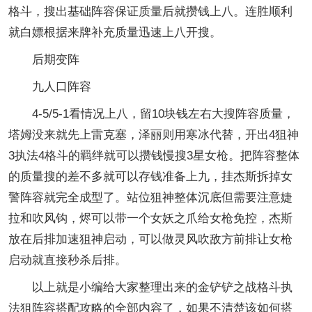
格斗，搜出基础阵容保证质量后就攒钱上八。连胜顺利
就白嫖根据来牌补充质量迅速上八开搜。
后期变阵
九人口阵容
4-5/5-1看情况上八，留10块钱左右大搜阵容质量，
塔姆没来就先上雷克塞，泽丽则用寒冰代替，开出4狙神
3执法4格斗的羁绊就可以攒钱慢搜3星女枪。把阵容整体
的质量搜的差不多就可以存钱准备上九，挂杰斯拆掉女
警阵容就完全成型了。站位狙神整体沉底但需要注意婕
拉和吹风钩，烬可以带一个女妖之爪给女枪免控，杰斯
放在后排加速狙神启动，可以做灵风吹敌方前排让女枪
启动就直接秒杀后排。
以上就是小编给大家整理出来的金铲铲之战格斗执
法狙阵容搭配攻略的全部内容了，如果不清楚该如何搭